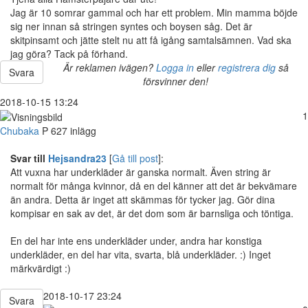
Jag är 10 somrar gammal och har ett problem. Min mamma böjde
sig ner innan så stringen syntes och boysen såg. Det är
skitpinsamt och jätte stelt nu att få igång samtalsämnen. Vad ska
jag göra? Tack på förhand.
Är reklamen ivägen?
Logga in
eller
registrera dig
så
Svara
försvinner den!
2018-10-15 13:24
1
Chubaka
P
627 inlägg
Svar till
Hejsandra23
[
Gå till post
]:
Att vuxna har underkläder är ganska normalt. Även string är
normalt för många kvinnor, då en del känner att det är bekvämare
än andra. Detta är inget att skämmas för tycker jag. Gör dina
kompisar en sak av det, är det dom som är barnsliga och töntiga.
En del har inte ens underkläder under, andra har konstiga
underkläder, en del har vita, svarta, blå underkläder. :) Inget
märkvärdigt :)
2018-10-17 23:24
Svara