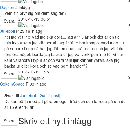
0
Dogzen
2 inlägg
Vem f*n bryr sig om dem såg det?
2018-10-19 08:51
Svara
0
Julleboii
P
23
16 inlägg
hej jag vet inte vad jag ska göra... jag är 15 år och det är en tjej i
min kyrka som jag känner att jag är jätte bra kompis med men nu
på senare tiden så har jag fått en crush på henne och jag vill inte
förstöra något. borde jag backa ur jag vet verkligen inte för vi har
känt varandra i typ 8 år och våra familjer känner varan. ska jag
backa ur eller köra och se vad som händer??
2018-10-19 15:51
Svara
0
CokeInSpace
P
90 inlägg
Svar till
Julleboii
[
Gå till post
]:
Du kan börja med att göra en egen tråd och sen ta reda på om du
är 15 eller 16 år.
Skriv ett nytt inlägg
Svara