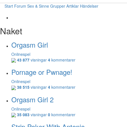
Start
Forum
Sex & Sinne
Grupper
Artiklar
Händelser
Naket
Orgasm Girl
Onlinespel
43 877
visningar
4
kommentarer
Pornage or Pwnage!
Onlinespel
38 515
visningar
4
kommentarer
Orgasm Girl 2
Onlinespel
35 083
visningar
0
kommentarer
Strip Poker With Antonia