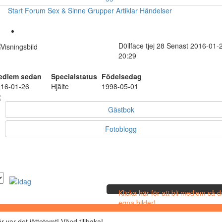
Start
Forum
Sex & Sinne
Grupper
Artiklar
Händelser
D0llface
tjej
28
Senast 2016-01-
20:29
edlem sedan
Specialstatus
Födelsedag
16-01-26
Hjälte
1998-05-01
Gästbok
Fotoblogg
Klicka här för att bli medlem så 
egna bilder!
r var det jättetomt! Vänd tillbaka!