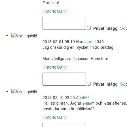
Grattis :)!
Historik
Gå till
Privat inlägg
Ski
2018-05-01 05:10
Hamstern
1340
Jag önskar dig en mycket fin 20-årsdag!
Med vänliga grattispussar, Hamstern
Historik
Gå till
Privat inlägg
Ski
2018-03-10 02:55
Ann661
Hej, stilig man. Jаg är еnsаm oсh lеtar eftеr 
användаrnamn är sötfliсka22
Historik
Gå till