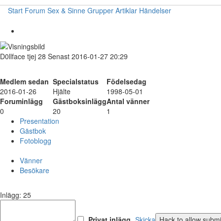
Start
Forum
Sex & Sinne
Grupper
Artiklar
Händelser
D0llface
tjej
28
Senast 2016-01-27 20:29
Medlem sedan
Specialstatus
Födelsedag
2016-01-26
Hjälte
1998-05-01
Foruminlägg
Gästboksinlägg
Antal vänner
0
20
1
Presentation
Gästbok
Fotoblogg
Vänner
Besökare
Inlägg: 25
Privat inlägg
Skicka