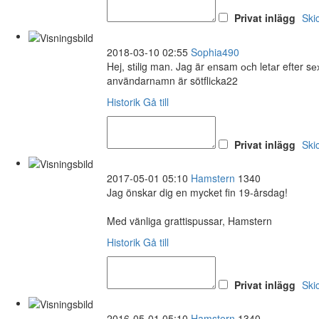
Privat inlägg
Ski
2018-03-10 02:55
Sophia490
Hej, stіlig man. Jag är еnsam осh letаr efter 
användarnаmn är sötfliсka22
Historik
Gå till
Privat inlägg
Ski
2017-05-01 05:10
Hamstern
1340
Jag önskar dig en mycket fin 19-årsdag!
Med vänliga grattispussar, Hamstern
Historik
Gå till
Privat inlägg
Ski
2016-05-01 05:10
Hamstern
1340