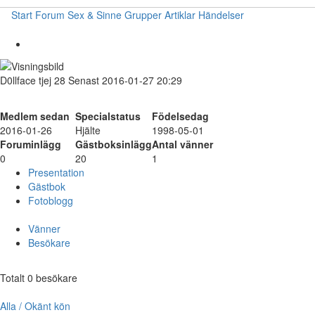
Start
Forum
Sex & Sinne
Grupper
Artiklar
Händelser
D0llface
tjej
28
Senast 2016-01-27 20:29
Medlem sedan
Specialstatus
Födelsedag
2016-01-26
Hjälte
1998-05-01
Foruminlägg
Gästboksinlägg
Antal vänner
0
20
1
Presentation
Gästbok
Fotoblogg
Vänner
Besökare
Totalt 0 besökare
Alla / Okänt kön