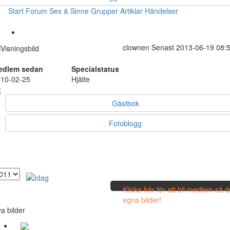
Start
Forum
Sex & Sinne
Grupper
Artiklar
Händelser
clownen
Senast 2013-06-19 08:
edlem sedan
Specialstatus
10-02-25
Hjälte
Gästbok
Fotoblogg
Klicka här för att bli medlem så 
egna bilder!
a bilder