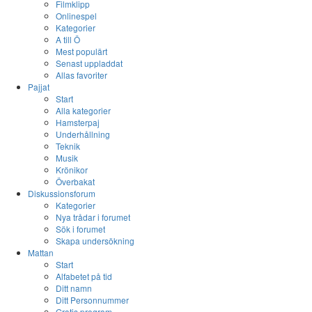
Filmklipp
Onlinespel
Kategorier
A till Ö
Mest populärt
Senast uppladdat
Allas favoriter
Pajjat
Start
Alla kategorier
Hamsterpaj
Underhållning
Teknik
Musik
Krönikor
Överbakat
Diskussionsforum
Kategorier
Nya trådar i forumet
Sök i forumet
Skapa undersökning
Mattan
Start
Alfabetet på tid
Ditt namn
Ditt Personnummer
Gratis program