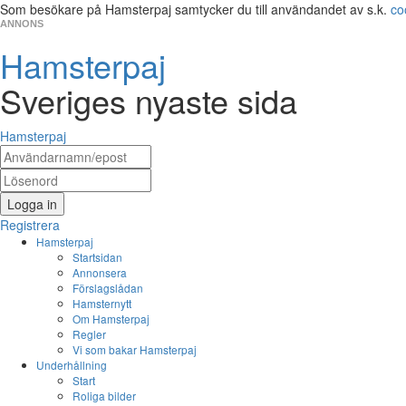
Som besökare på Hamsterpaj samtycker du till användandet av s.k.
co
ANNONS
Hamsterpaj
Sveriges nyaste sida
Hamsterpaj
Logga in
Registrera
Hamsterpaj
Startsidan
Annonsera
Förslagslådan
Hamsternytt
Om Hamsterpaj
Regler
Vi som bakar Hamsterpaj
Underhållning
Start
Roliga bilder