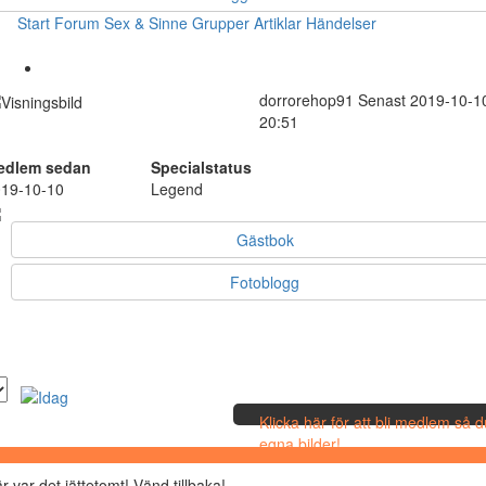
Start
Forum
Sex & Sinne
Grupper
Artiklar
Händelser
dorrorehop91
Senast 2019-10-1
20:51
edlem sedan
Specialstatus
19-10-10
Legend
Gästbok
Fotoblogg
Klicka här för att bli medlem så 
egna bilder!
r var det jättetomt! Vänd tillbaka!