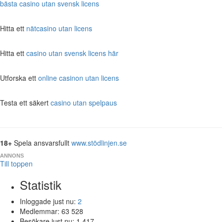
bästa casino utan svensk licens
Hitta ett
nätcasino utan licens
Hitta ett
casino utan svensk licens här
Utforska ett
online casinon utan licens
Testa ett säkert
casino utan spelpaus
18+
Spela ansvarsfullt
www.stödlinjen.se
ANNONS
Till toppen
Statistik
Inloggade just nu:
2
Medlemmar:
63 528
Besökare just nu:
1 417