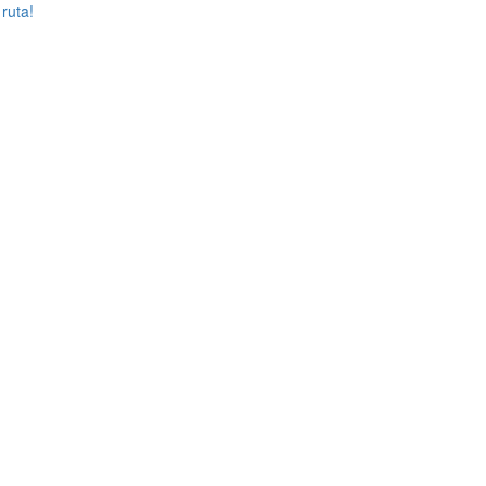
 ruta!