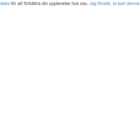
okies
för att förbättra din upplevelse hos oss.
Jag förstår, ta bort denna