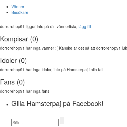
Vänner
Besökare
dorrorehop91 ligger inte på din vännerlista,
lägg till
Kompisar (0)
dorrorehop91 har inga vänner :( Kanske är det så att dorrorehop91 luktar
Idoler (0)
dorrorehop91 har inga idoler, inte på Hamsterpaj i alla fall
Fans (0)
dorrorehop91 har inga fans
Gilla Hamsterpaj på Facebook!