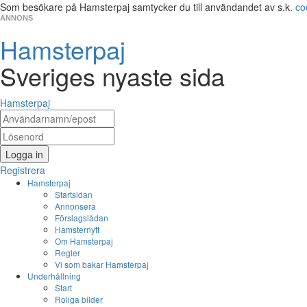
Som besökare på Hamsterpaj samtycker du till användandet av s.k.
co
ANNONS
Hamsterpaj
Sveriges nyaste sida
Hamsterpaj
Logga in
Registrera
Hamsterpaj
Startsidan
Annonsera
Förslagslådan
Hamsternytt
Om Hamsterpaj
Regler
Vi som bakar Hamsterpaj
Underhållning
Start
Roliga bilder