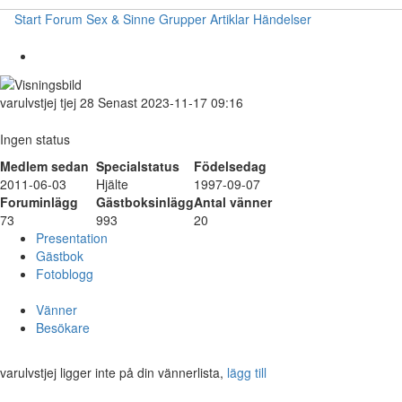
Start
Forum
Sex & Sinne
Grupper
Artiklar
Händelser
varulvstjej
tjej
28
Senast 2023-11-17 09:16
Ingen status
Medlem sedan
Specialstatus
Födelsedag
2011-06-03
Hjälte
1997-09-07
Foruminlägg
Gästboksinlägg
Antal vänner
73
993
20
Presentation
Gästbok
Fotoblogg
Vänner
Besökare
varulvstjej ligger inte på din vännerlista,
lägg till