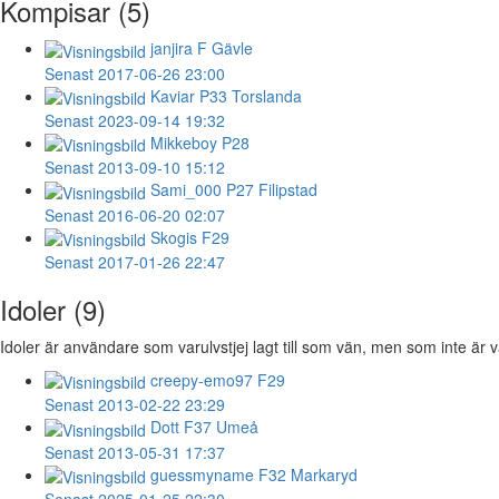
Kompisar (5)
janjira
F Gävle
Senast 2017-06-26 23:00
Kaviar
P33 Torslanda
Senast 2023-09-14 19:32
Mikkeboy
P28
Senast 2013-09-10 15:12
Sami_000
P27 Filipstad
Senast 2016-06-20 02:07
Skogis
F29
Senast 2017-01-26 22:47
Idoler (9)
Idoler är användare som varulvstjej lagt till som vän, men som inte är vä
creepy-emo97
F29
Senast 2013-02-22 23:29
Dott
F37 Umeå
Senast 2013-05-31 17:37
guessmyname
F32 Markaryd
Senast 2025-01-25 22:30