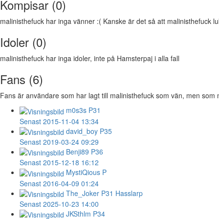
Kompisar (0)
malinisthefuck har inga vänner :( Kanske är det så att malinisthefuck lukt
Idoler (0)
malinisthefuck har inga idoler, inte på Hamsterpaj i alla fall
Fans (6)
Fans är användare som har lagt till malinisthefuck som vän, men som mali
m0s3s
P31
Senast 2015-11-04 13:34
david_boy
P35
Senast 2019-03-24 09:29
Benji89
P36
Senast 2015-12-18 16:12
MystiQious
P
Senast 2016-04-09 01:24
The_Joker
P31 Hasslarp
Senast 2025-10-23 14:00
JKSthlm
P34