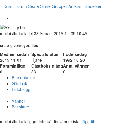
Start
Forum
Sex & Sinne
Grupper
Artiklar
Händelser
malinisthefuck
tjej
33
Senast 2015-11-09 10:45
snap givemeyourlips
Medlem sedan
Specialstatus
Födelsedag
2015-11-04
Hjälte
1992-10-20
Foruminlägg
Gästboksinlägg
Antal vänner
0
83
0
Presentation
Gästbok
Fotoblogg
Vänner
Besökare
malinisthefuck ligger inte på din vännerlista,
lägg till