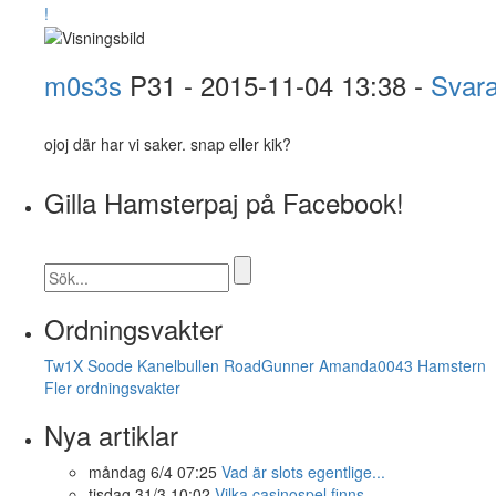
!
m0s3s
P31
- 2015-11-04 13:38 -
Svar
ojoj där har vi saker. snap eller kik?
Gilla Hamsterpaj på Facebook!
Ordningsvakter
Tw1X
Soode
Kanelbullen
RoadGunner
Amanda0043
Hamstern
Fler ordningsvakter
Nya artiklar
måndag 6/4 07:25
Vad är slots egentlige...
tisdag 31/3 10:02
Vilka casinospel finns...