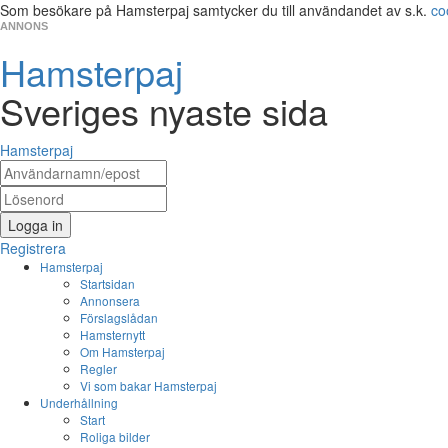
Som besökare på Hamsterpaj samtycker du till användandet av s.k.
co
ANNONS
Hamsterpaj
Sveriges nyaste sida
Hamsterpaj
Logga in
Registrera
Hamsterpaj
Startsidan
Annonsera
Förslagslådan
Hamsternytt
Om Hamsterpaj
Regler
Vi som bakar Hamsterpaj
Underhållning
Start
Roliga bilder