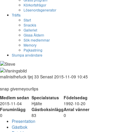
Körkortsfrågor
Lösenordsgenerator
Träffa
Start
Snackis
Galleriet
Gissa Åldern
Sök medlemmar
Memory
Pajkastning
Slumpa användare
malinisthefuck
tjej
33
Senast 2015-11-09 10:45
snap givemeyourlips
Medlem sedan
Specialstatus
Födelsedag
2015-11-04
Hjälte
1992-10-20
Foruminlägg
Gästboksinlägg
Antal vänner
0
83
0
Presentation
Gästbok