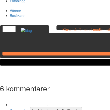
Fotoblogg
Vänner
Besökare
Klicka här för att bli medlem 
egna bilder!
6
kommentarer