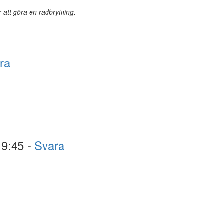
r att göra en radbrytning.
ra
19:45 -
Svara