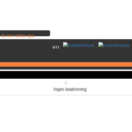
så du kan ladda upp
4/11
!
Ingen beskrivning