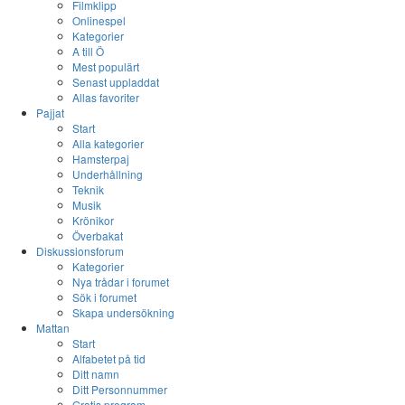
Filmklipp
Onlinespel
Kategorier
A till Ö
Mest populärt
Senast uppladdat
Allas favoriter
Pajjat
Start
Alla kategorier
Hamsterpaj
Underhållning
Teknik
Musik
Krönikor
Överbakat
Diskussionsforum
Kategorier
Nya trådar i forumet
Sök i forumet
Skapa undersökning
Mattan
Start
Alfabetet på tid
Ditt namn
Ditt Personnummer
Gratis program