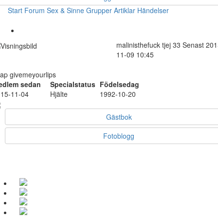
Start
Forum
Sex & Sinne
Grupper
Artiklar
Händelser
malinisthefuck
tjej
33
Senast 201
11-09 10:45
ap givemeyourlips
edlem sedan
Specialstatus
Födelsedag
15-11-04
Hjälte
1992-10-20
Gästbok
Fotoblogg