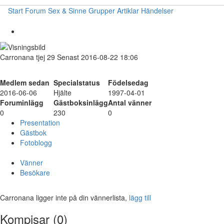
Start
Forum
Sex & Sinne
Grupper
Artiklar
Händelser
Carronana
tjej
29
Senast 2016-08-22 18:06
Medlem sedan
Specialstatus
Födelsedag
2016-06-06
Hjälte
1997-04-01
Foruminlägg
Gästboksinlägg
Antal vänner
0
230
0
Presentation
Gästbok
Fotoblogg
Vänner
Besökare
Carronana ligger inte på din vännerlista,
lägg till
Kompisar (0)