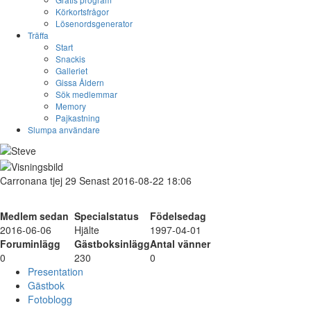
Körkortsfrågor
Lösenordsgenerator
Träffa
Start
Snackis
Galleriet
Gissa Åldern
Sök medlemmar
Memory
Pajkastning
Slumpa användare
Carronana
tjej
29
Senast 2016-08-22 18:06
Medlem sedan
Specialstatus
Födelsedag
2016-06-06
Hjälte
1997-04-01
Foruminlägg
Gästboksinlägg
Antal vänner
0
230
0
Presentation
Gästbok
Fotoblogg