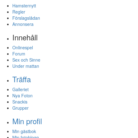
Hamsternytt
Regler
Förslagslådan
Annonsera
Innehåll
Onlinespel
Forum
Sex och Sinne
Under mattan
Träffa
Galleriet
Nya Foton
Snackis
Grupper
Min profil
Min gästbok
Min fotoblogg