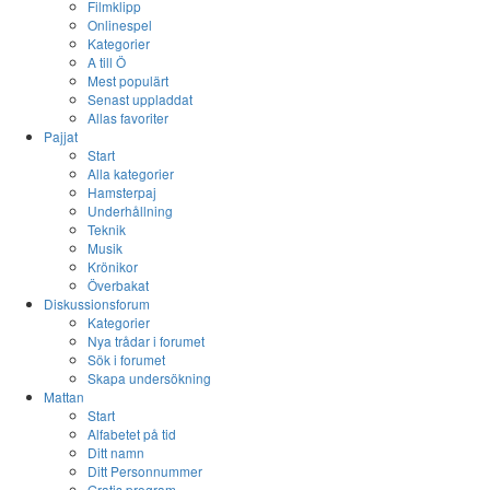
Filmklipp
Onlinespel
Kategorier
A till Ö
Mest populärt
Senast uppladdat
Allas favoriter
Pajjat
Start
Alla kategorier
Hamsterpaj
Underhållning
Teknik
Musik
Krönikor
Överbakat
Diskussionsforum
Kategorier
Nya trådar i forumet
Sök i forumet
Skapa undersökning
Mattan
Start
Alfabetet på tid
Ditt namn
Ditt Personnummer
Gratis program