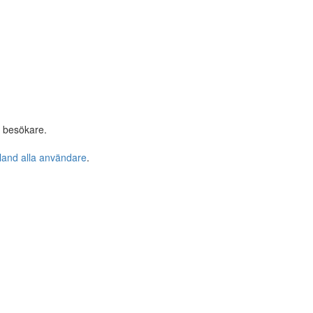
r besökare.
bland alla användare
.