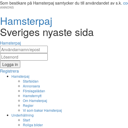
Som besökare på Hamsterpaj samtycker du till användandet av s.k.
co
ANNONS
Hamsterpaj
Sveriges nyaste sida
Hamsterpaj
Logga in
Registrera
Hamsterpaj
Startsidan
Annonsera
Förslagslådan
Hamsternytt
Om Hamsterpaj
Regler
Vi som bakar Hamsterpaj
Underhållning
Start
Roliga bilder