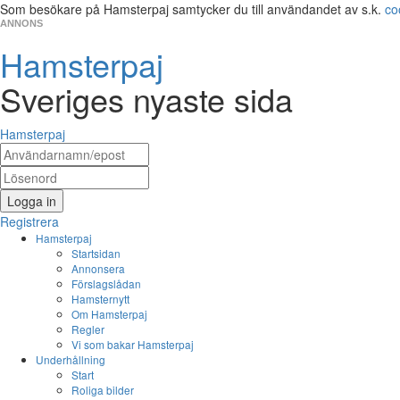
Som besökare på Hamsterpaj samtycker du till användandet av s.k.
co
ANNONS
Hamsterpaj
Sveriges nyaste sida
Hamsterpaj
Logga in
Registrera
Hamsterpaj
Startsidan
Annonsera
Förslagslådan
Hamsternytt
Om Hamsterpaj
Regler
Vi som bakar Hamsterpaj
Underhållning
Start
Roliga bilder