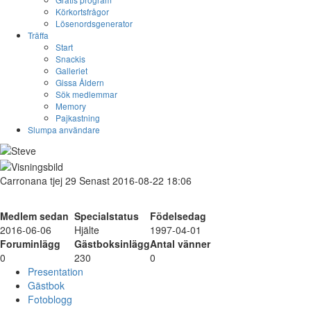
Körkortsfrågor
Lösenordsgenerator
Träffa
Start
Snackis
Galleriet
Gissa Åldern
Sök medlemmar
Memory
Pajkastning
Slumpa användare
Carronana
tjej
29
Senast 2016-08-22 18:06
Medlem sedan
Specialstatus
Födelsedag
2016-06-06
Hjälte
1997-04-01
Foruminlägg
Gästboksinlägg
Antal vänner
0
230
0
Presentation
Gästbok
Fotoblogg