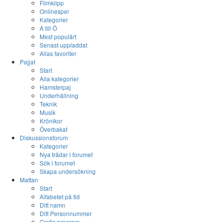
Filmklipp
Onlinespel
Kategorier
A till Ö
Mest populärt
Senast uppladdat
Allas favoriter
Pajjat
Start
Alla kategorier
Hamsterpaj
Underhållning
Teknik
Musik
Krönikor
Överbakat
Diskussionsforum
Kategorier
Nya trådar i forumet
Sök i forumet
Skapa undersökning
Mattan
Start
Alfabetet på tid
Ditt namn
Ditt Personnummer
Gratis program