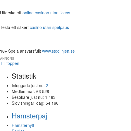
Utforska ett
online casinon utan licens
Testa ett säkert
casino utan spelpaus
18+
Spela ansvarsfullt
www.stödlinjen.se
ANNONS
Till toppen
Statistik
Inloggade just nu:
2
Medlemmar:
63 528
Besökare just nu:
1 463
Sidvisningar idag:
54 166
Hamsterpaj
Hamsternytt
Regler