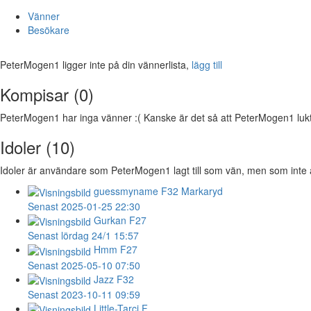
Vänner
Besökare
PeterMogen1 ligger inte på din vännerlista,
lägg till
Kompisar (0)
PeterMogen1 har inga vänner :( Kanske är det så att PeterMogen1 luktar
Idoler (10)
Idoler är användare som PeterMogen1 lagt till som vän, men som inte ä
guessmyname
F32 Markaryd
Senast 2025-01-25 22:30
Gurkan
F27
Senast lördag 24/1 15:57
Hmm
F27
Senast 2025-05-10 07:50
Jazz
F32
Senast 2023-10-11 09:59
Little-Tarci
F