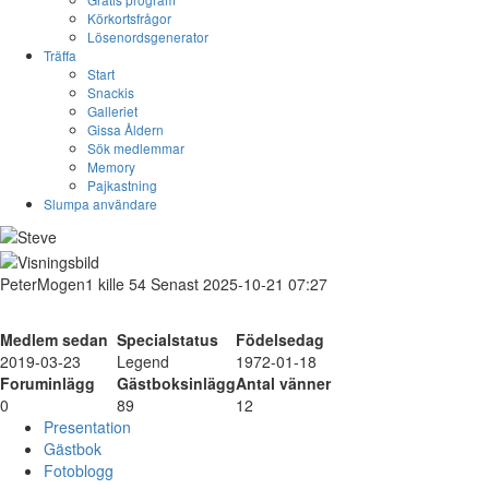
Körkortsfrågor
Lösenordsgenerator
Träffa
Start
Snackis
Galleriet
Gissa Åldern
Sök medlemmar
Memory
Pajkastning
Slumpa användare
PeterMogen1
kille
54
Senast 2025-10-21 07:27
Medlem sedan
Specialstatus
Födelsedag
2019-03-23
Legend
1972-01-18
Foruminlägg
Gästboksinlägg
Antal vänner
0
89
12
Presentation
Gästbok
Fotoblogg