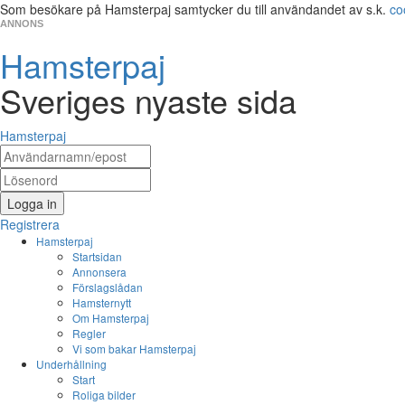
Som besökare på Hamsterpaj samtycker du till användandet av s.k.
co
ANNONS
Hamsterpaj
Sveriges nyaste sida
Hamsterpaj
Logga in
Registrera
Hamsterpaj
Startsidan
Annonsera
Förslagslådan
Hamsternytt
Om Hamsterpaj
Regler
Vi som bakar Hamsterpaj
Underhållning
Start
Roliga bilder