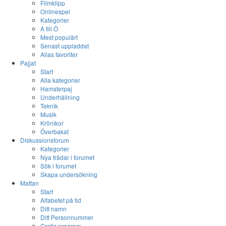
Filmklipp
Onlinespel
Kategorier
A till Ö
Mest populärt
Senast uppladdat
Allas favoriter
Pajjat
Start
Alla kategorier
Hamsterpaj
Underhållning
Teknik
Musik
Krönikor
Överbakat
Diskussionsforum
Kategorier
Nya trådar i forumet
Sök i forumet
Skapa undersökning
Mattan
Start
Alfabetet på tid
Ditt namn
Ditt Personnummer
Gratis program