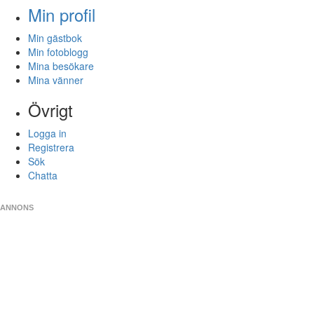
Min profil
Min gästbok
Min fotoblogg
Mina besökare
Mina vänner
Övrigt
Logga in
Registrera
Sök
Chatta
ANNONS