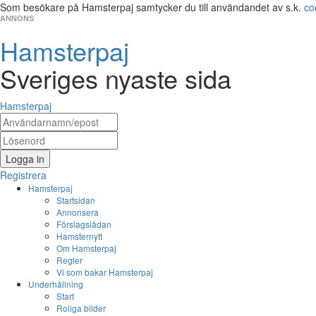
Som besökare på Hamsterpaj samtycker du till användandet av s.k.
co
ANNONS
Hamsterpaj
Sveriges nyaste sida
Hamsterpaj
Logga in
Registrera
Hamsterpaj
Startsidan
Annonsera
Förslagslådan
Hamsternytt
Om Hamsterpaj
Regler
Vi som bakar Hamsterpaj
Underhållning
Start
Roliga bilder