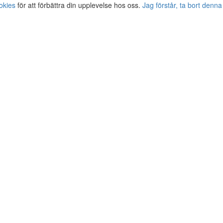
okies
för att förbättra din upplevelse hos oss.
Jag förstår, ta bort denna