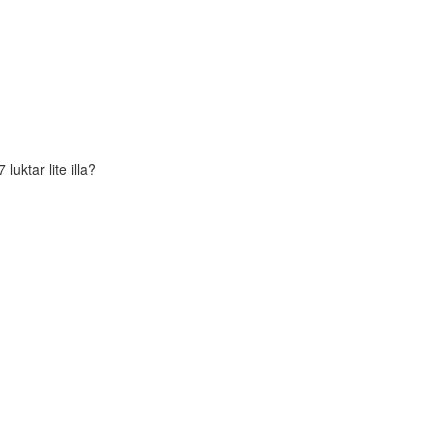
uktar lite illa?