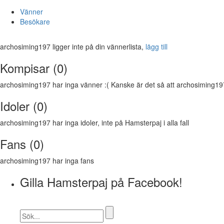
Vänner
Besökare
archosiming197 ligger inte på din vännerlista,
lägg till
Kompisar (0)
archosiming197 har inga vänner :( Kanske är det så att archosiming197 l
Idoler (0)
archosiming197 har inga idoler, inte på Hamsterpaj i alla fall
Fans (0)
archosiming197 har inga fans
Gilla Hamsterpaj på Facebook!