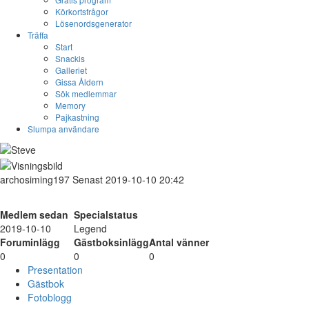
Körkortsfrågor
Lösenordsgenerator
Träffa
Start
Snackis
Galleriet
Gissa Åldern
Sök medlemmar
Memory
Pajkastning
Slumpa användare
archosiming197
Senast 2019-10-10 20:42
Medlem sedan
Specialstatus
2019-10-10
Legend
Foruminlägg
Gästboksinlägg
Antal vänner
0
0
0
Presentation
Gästbok
Fotoblogg