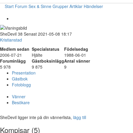
Start
Forum
Sex & Sinne
Grupper
Artiklar
Händelser
SheDevil
38
Senast 2021-05-08 18:17
Kristianstad
Medlem sedan
Specialstatus
Födelsedag
2006-07-21
Hjälte
1988-06-01
Foruminlägg
Gästboksinlägg
Antal vänner
5 978
9 875
9
Presentation
Gästbok
Fotoblogg
Vänner
Besökare
SheDevil ligger inte på din vännerlista,
lägg till
Kompisar (5)