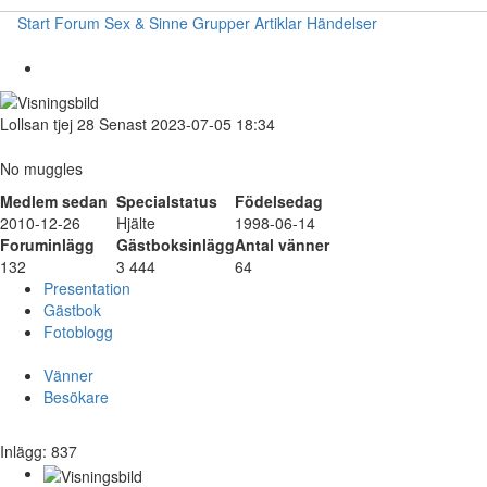
Start
Forum
Sex & Sinne
Grupper
Artiklar
Händelser
Lollsan
tjej
28
Senast 2023-07-05 18:34
No muggles
Medlem sedan
Specialstatus
Födelsedag
2010-12-26
Hjälte
1998-06-14
Foruminlägg
Gästboksinlägg
Antal vänner
132
3 444
64
Presentation
Gästbok
Fotoblogg
Vänner
Besökare
Inlägg: 837