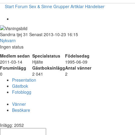
Start
Forum
Sex & Sinne
Grupper
Artiklar
Händelser
Sandrra
tjej
31
Senast 2013-10-23 16:15
Nykvarn
Ingen status
Medlem sedan
Specialstatus
Födelsedag
2011-03-14
Hjälte
1995-06-09
Foruminlägg
Gästboksinlägg
Antal vänner
0
2 041
2
Presentation
Gästbok
Fotoblogg
Vänner
Besökare
Inlägg: 2052