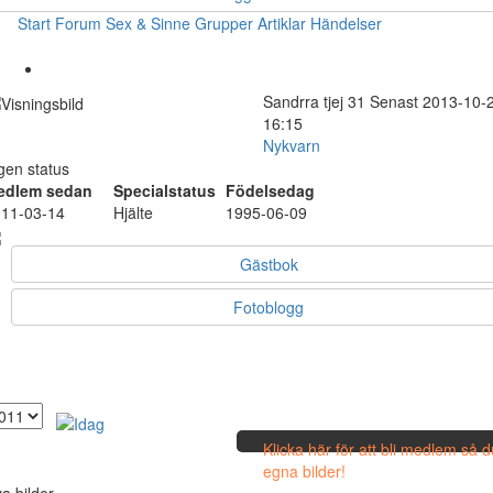
Start
Forum
Sex & Sinne
Grupper
Artiklar
Händelser
Sandrra
tjej
31
Senast 2013-10-
16:15
Nykvarn
gen status
edlem sedan
Specialstatus
Födelsedag
11-03-14
Hjälte
1995-06-09
Gästbok
Fotoblogg
Klicka här för att bli medlem så 
egna bilder!
a bilder