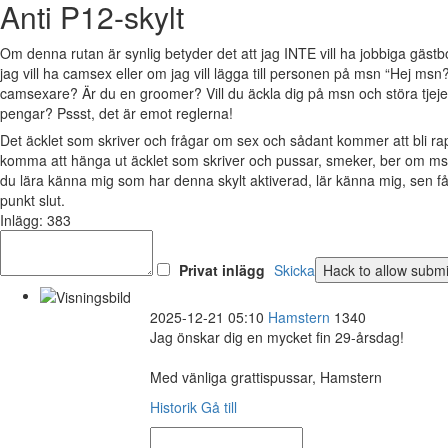
Anti P12-skylt
Om denna rutan är synlig betyder det att jag INTE vill ha jobbiga gäs
jag vill ha camsex eller om jag vill lägga till personen på msn “Hej msn?
camsexare? Är du en groomer? Vill du äckla dig på msn och störa tjejer 
pengar? Pssst, det är emot reglerna!
Det äcklet som skriver och frågar om sex och sådant kommer att bli 
komma att hänga ut äcklet som skriver och pussar, smeker, ber om msn
du lära känna mig som har denna skylt aktiverad, lär känna mig, sen 
punkt slut.
Inlägg: 383
Privat inlägg
Skicka
2025-12-21 05:10
Hamstern
1340
Jag önskar dig en mycket fin 29-årsdag!
Med vänliga grattispussar, Hamstern
Historik
Gå till