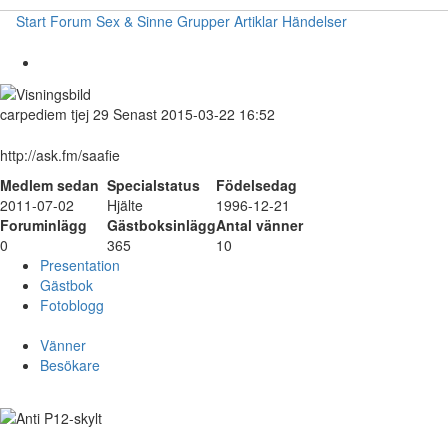
Start
Forum
Sex & Sinne
Grupper
Artiklar
Händelser
carpediem
tjej
29
Senast 2015-03-22 16:52
http://ask.fm/saafie
Medlem sedan
Specialstatus
Födelsedag
2011-07-02
Hjälte
1996-12-21
Foruminlägg
Gästboksinlägg
Antal vänner
0
365
10
Presentation
Gästbok
Fotoblogg
Vänner
Besökare