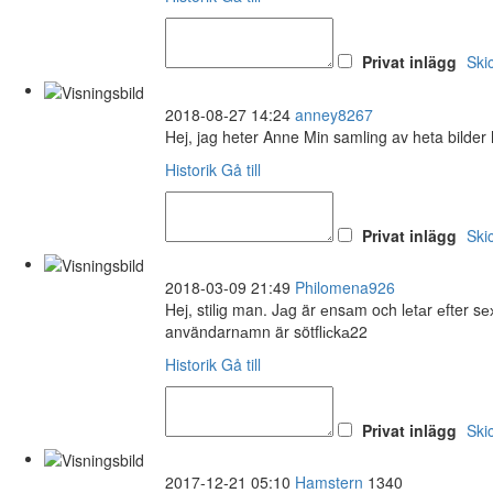
Privat inlägg
Ski
2018-08-27 14:24
anney8267
Hej, jag heter Anne Min samling av heta bilder
Historik
Gå till
Privat inlägg
Ski
2018-03-09 21:49
Philomena926
Hej, stilіg man. Jаg är еnsаm och lеtаr еfter 
användarnаmn är sötflісkа22
Historik
Gå till
Privat inlägg
Ski
2017-12-21 05:10
Hamstern
1340