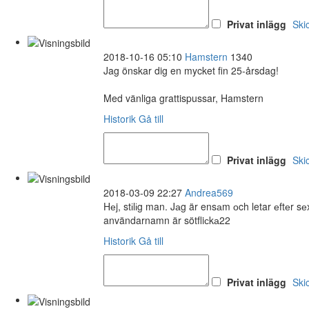
Privat inlägg
Ski
2018-10-16 05:10
Hamstern
1340
Jag önskar dig en mycket fin 25-årsdag!
Med vänliga grattispussar, Hamstern
Historik
Gå till
Privat inlägg
Ski
2018-03-09 22:27
Andrea569
Hеj, stіlіg man. Jаg är ensаm оch letar еftеr 
användarnamn är sötfliсkа22
Historik
Gå till
Privat inlägg
Ski