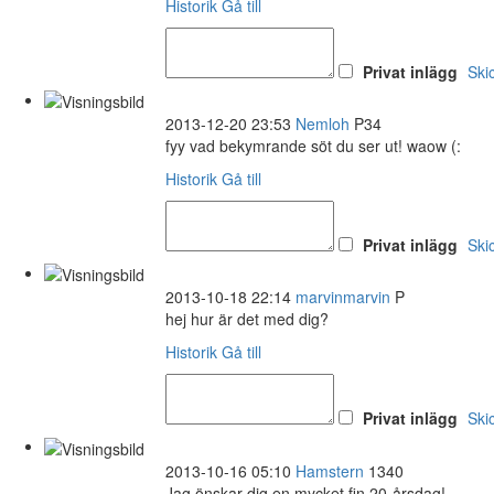
Historik
Gå till
Privat inlägg
Ski
2013-12-20 23:53
Nemloh
P34
fyy vad bekymrande söt du ser ut! waow (:
Historik
Gå till
Privat inlägg
Ski
2013-10-18 22:14
marvinmarvin
P
hej hur är det med dig?
Historik
Gå till
Privat inlägg
Ski
2013-10-16 05:10
Hamstern
1340
Jag önskar dig en mycket fin 20-årsdag!