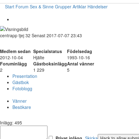
Start
Forum
Sex & Sinne
Grupper
Artiklar
Händelser
centrapp
tjej
32
Senast 2017-07-07 23:43
Medlem sedan
Specialstatus
Födelsedag
2012-10-04
Hjälte
1993-10-16
Foruminlägg
Gästboksinlägg
Antal vänner
2
1 229
5
Presentation
Gästbok
Fotoblogg
Vänner
Besökare
Inlägg: 495
Privat inlägg
Skicka