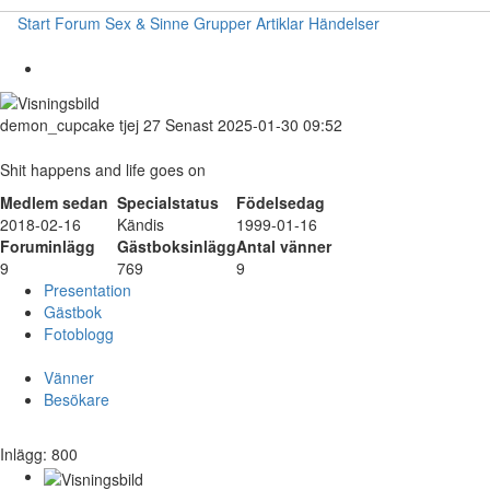
Start
Forum
Sex & Sinne
Grupper
Artiklar
Händelser
demon_cupcake
tjej
27
Senast 2025-01-30 09:52
Shit happens and life goes on
Medlem sedan
Specialstatus
Födelsedag
2018-02-16
Kändis
1999-01-16
Foruminlägg
Gästboksinlägg
Antal vänner
9
769
9
Presentation
Gästbok
Fotoblogg
Vänner
Besökare
Inlägg: 800