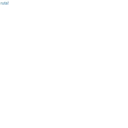
 ruta!