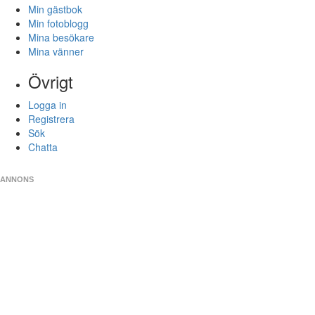
Min gästbok
Min fotoblogg
Mina besökare
Mina vänner
Övrigt
Logga in
Registrera
Sök
Chatta
ANNONS