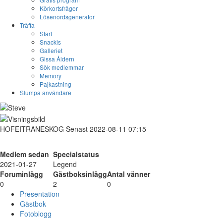
Körkortsfrågor
Lösenordsgenerator
Träffa
Start
Snackis
Galleriet
Gissa Åldern
Sök medlemmar
Memory
Pajkastning
Slumpa användare
HOFEITRANESKOG
Senast 2022-08-11 07:15
Medlem sedan
Specialstatus
2021-01-27
Legend
Foruminlägg
Gästboksinlägg
Antal vänner
0
2
0
Presentation
Gästbok
Fotoblogg