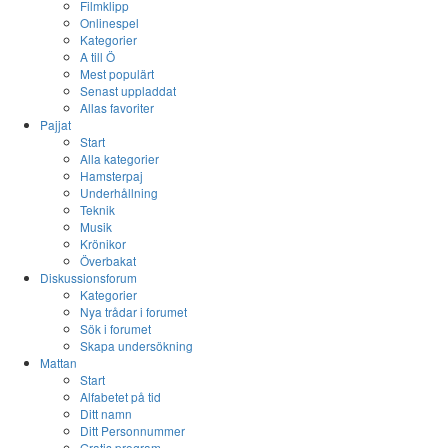
Filmklipp
Onlinespel
Kategorier
A till Ö
Mest populärt
Senast uppladdat
Allas favoriter
Pajjat
Start
Alla kategorier
Hamsterpaj
Underhållning
Teknik
Musik
Krönikor
Överbakat
Diskussionsforum
Kategorier
Nya trådar i forumet
Sök i forumet
Skapa undersökning
Mattan
Start
Alfabetet på tid
Ditt namn
Ditt Personnummer
Gratis program