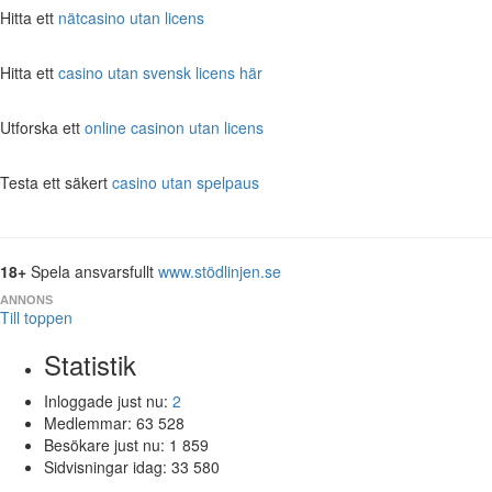
Hitta ett
nätcasino utan licens
Hitta ett
casino utan svensk licens här
Utforska ett
online casinon utan licens
Testa ett säkert
casino utan spelpaus
18+
Spela ansvarsfullt
www.stödlinjen.se
ANNONS
Till toppen
Statistik
Inloggade just nu:
2
Medlemmar:
63 528
Besökare just nu:
1 859
Sidvisningar idag:
33 580