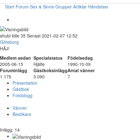
Start
Forum
Sex & Sinne
Grupper
Artiklar
Händelser
shubi
kille
35
Senast 2021-02-07 12:52
Göteborg
HÄJ!
Medlem sedan
Specialstatus
Födelsedag
2005-06-15
Hjälte
1990-10-09
Foruminlägg
Gästboksinlägg
Antal vänner
1 175
3 090
7
Presentation
Gästbok
Fotoblogg
Vänner
Besökare
Inlägg: 14