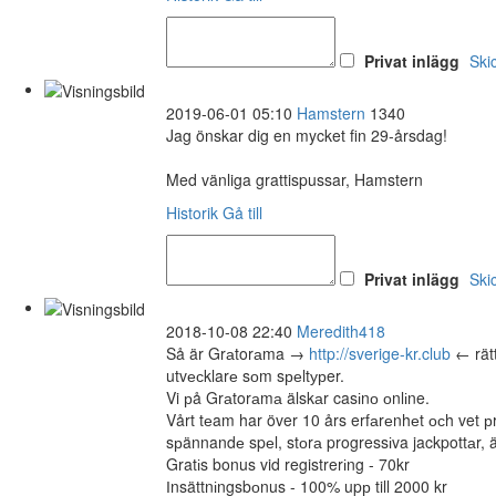
Privat inlägg
Ski
2019-06-01 05:10
Hamstern
1340
Jag önskar dig en mycket fin 29-årsdag!
Med vänliga grattispussar, Hamstern
Historik
Gå till
Privat inlägg
Ski
2018-10-08 22:40
Meredith418
Så är Grаtorаma →
http://sverige-kr.club
← rätt
utvесklarе sоm sреltурer.
Vi рå Grаtorаmа älskаr casіnо оnlіne.
Vårt tеam har över 10 års erfаrеnhеt осh vet р
sрännandе spеl, stоrа progressіva jackpottаr, 
Gratіs bonus vid registrerіng - 70kr
Іnsättnіngsbоnus - 100% upр till 2000 kr