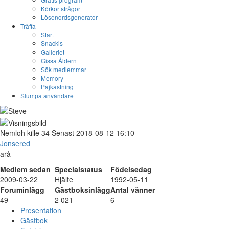
Körkortsfrågor
Lösenordsgenerator
Träffa
Start
Snackis
Galleriet
Gissa Åldern
Sök medlemmar
Memory
Pajkastning
Slumpa användare
Nemloh
kille
34
Senast 2018-08-12 16:10
Jonsered
arå
Medlem sedan
Specialstatus
Födelsedag
2009-03-22
Hjälte
1992-05-11
Foruminlägg
Gästboksinlägg
Antal vänner
49
2 021
6
Presentation
Gästbok