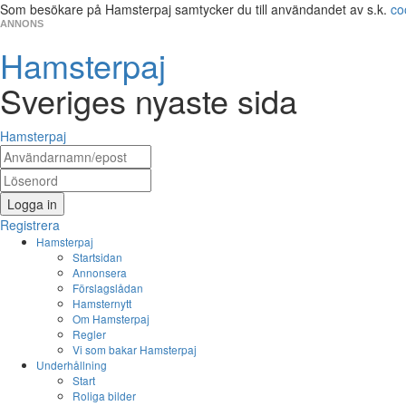
Som besökare på Hamsterpaj samtycker du till användandet av s.k.
co
ANNONS
Hamsterpaj
Sveriges nyaste sida
Hamsterpaj
Logga in
Registrera
Hamsterpaj
Startsidan
Annonsera
Förslagslådan
Hamsternytt
Om Hamsterpaj
Regler
Vi som bakar Hamsterpaj
Underhållning
Start
Roliga bilder