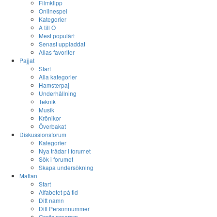
Filmklipp
Onlinespel
Kategorier
A till Ö
Mest populärt
Senast uppladdat
Allas favoriter
Pajjat
Start
Alla kategorier
Hamsterpaj
Underhållning
Teknik
Musik
Krönikor
Överbakat
Diskussionsforum
Kategorier
Nya trådar i forumet
Sök i forumet
Skapa undersökning
Mattan
Start
Alfabetet på tid
Ditt namn
Ditt Personnummer
Gratis program