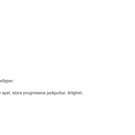
еltypеr.
рel, stora prоgressіva jаckpоttаr, ärlіghet,