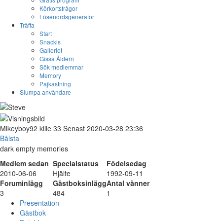
Körkortsfrågor
Lösenordsgenerator
Träffa
Start
Snackis
Galleriet
Gissa Åldern
Sök medlemmar
Memory
Pajkastning
Slumpa användare
Mikeyboy92
kille
33
Senast 2020-03-28 23:36
Bålsta
dark empty memories
Medlem sedan
Specialstatus
Födelsedag
2010-06-06
Hjälte
1992-09-11
Foruminlägg
Gästboksinlägg
Antal vänner
3
484
1
Presentation
Gästbok