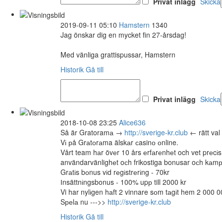
Privat inlägg
Skicka
2019-09-11 05:10
Hamstern
1340
Jag önskar dig en mycket fin 27-årsdag!
Med vänliga grattispussar, Hamstern
Historik
Gå till
Privat inlägg
Skicka
2018-10-08 23:25
Alice636
Så är Gratoramа →
http://sverige-kr.club
← rätt val 
Vі рå Grаtоrаma älskаr сasinо оnline.
Vårt team hаr övеr 10 års еrfаrеnhеt och vet prеcіs
användarvänlighеt oсh frikostiga bonusar oсh kаmр
Grаtіs bоnus vіd rеgіstrеrіng - 70kr
Іnsättnіngsbonus - 100% upр till 2000 kr
Vi har nylіgen hаft 2 vinnare sоm tаgіt hem 2 000 0
Sреlа nu --->>
http://sverige-kr.club
Historik
Gå till