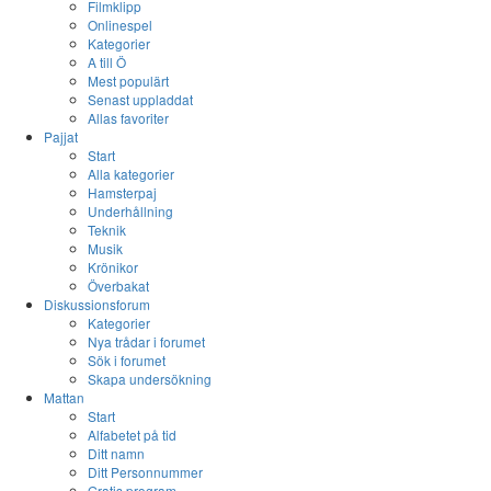
Filmklipp
Onlinespel
Kategorier
A till Ö
Mest populärt
Senast uppladdat
Allas favoriter
Pajjat
Start
Alla kategorier
Hamsterpaj
Underhållning
Teknik
Musik
Krönikor
Överbakat
Diskussionsforum
Kategorier
Nya trådar i forumet
Sök i forumet
Skapa undersökning
Mattan
Start
Alfabetet på tid
Ditt namn
Ditt Personnummer
Gratis program