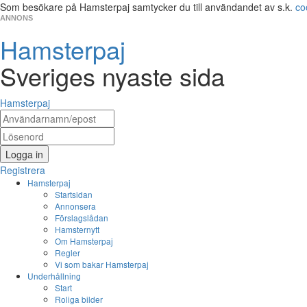
Som besökare på Hamsterpaj samtycker du till användandet av s.k.
co
ANNONS
Hamsterpaj
Sveriges nyaste sida
Hamsterpaj
Logga in
Registrera
Hamsterpaj
Startsidan
Annonsera
Förslagslådan
Hamsternytt
Om Hamsterpaj
Regler
Vi som bakar Hamsterpaj
Underhållning
Start
Roliga bilder