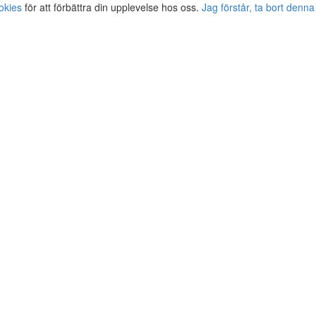
okies
för att förbättra din upplevelse hos oss.
Jag förstår, ta bort denna