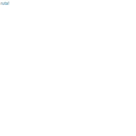
 ruta!