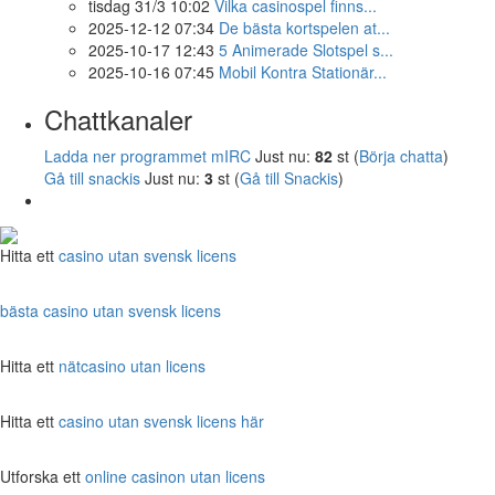
tisdag 31/3 10:02
Vilka casinospel finns...
2025-12-12 07:34
De bästa kortspelen at...
2025-10-17 12:43
5 Animerade Slotspel s...
2025-10-16 07:45
Mobil Kontra Stationär...
Chattkanaler
Ladda ner programmet mIRC
Just nu:
82
st (
Börja chatta
)
Gå till snackis
Just nu:
3
st (
Gå till Snackis
)
Hitta ett
casino utan svensk licens
bästa casino utan svensk licens
Hitta ett
nätcasino utan licens
Hitta ett
casino utan svensk licens här
Utforska ett
online casinon utan licens