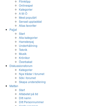
Filmklipp
Onlinespel
Kategorier
A till Ö
Mest populärt
Senast uppladdat
Allas favoriter
Pajjat
Start
Alla kategorier
Hamsterpaj
Underhållning
Teknik
Musik
Krönikor
Överbakat
Diskussionsforum
Kategorier
Nya trådar i forumet
Sök i forumet
Skapa undersökning
Mattan
Start
Alfabetet på tid
Ditt namn
Ditt Personnummer
Gratis program