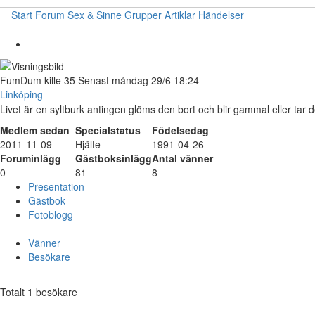
Start
Forum
Sex & Sinne
Grupper
Artiklar
Händelser
FumDum
kille
35
Senast måndag 29/6 18:24
Linköping
Livet är en syltburk antingen glöms den bort och blir gammal eller tar d
Medlem sedan
Specialstatus
Födelsedag
2011-11-09
Hjälte
1991-04-26
Foruminlägg
Gästboksinlägg
Antal vänner
0
81
8
Presentation
Gästbok
Fotoblogg
Vänner
Besökare
Totalt 1 besökare