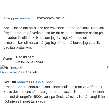
Tillägg av
sandra111
2020-08-24 02:46
Kom tillbaks om ett par år när växellådan är sönderkörd. Kan fast
fråga personer på verkstan så får du se att de kommer skaka på
huvuden till ditt tänk. Eftersom jag övningskört med en
bilmekaniker ett halvår när jag tog körkort så borde jag veta lite
vad jag pratar om.
Trådskapare
Svara
2020-08-24 09:44
-2
Fisk-pastej
P
22
152 inlägg
Svar till
sandra111
[
Gå till post
]:
grabben, det är snarare motorn som skulle paja än växellådan +
krävs det inte ens sån hastighet för att växla till 4:an, runt 35 kmh
och det är ungefär 4500k varv på första växeln vilket är långt ifrån
rödlinjen så inget tar skada