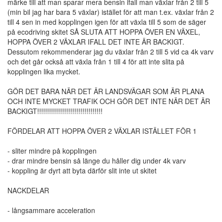
märke till att man sparar mera bensin ifall man växlar från 2 till 5
(min bil jag har bara 5 växlar) istället för att man t.ex. växlar från 2
till 4 sen in med kopplingen igen för att växla till 5 som de säger
på ecodriving skitet SÅ SLUTA ATT HOPPA ÖVER EN VÄXEL,
HOPPA ÖVER 2 VÄXLAR IFALL DET INTE ÄR BACKIGT.
Dessutom rekommenderar jag du växlar från 2 till 5 vid ca 4k varv
och det går också att växla från 1 till 4 för att inte slita på
kopplingen lika mycket.
GÖR DET BARA NÄR DET ÄR LANDSVÄGAR SOM ÄR PLANA
OCH INTE MYCKET TRAFIK OCH GÖR DET INTE NÄR DET ÄR
BACKIGT!!!!!!!!!!!!!!!!!!!!!!!!!!!!!!!!!
FÖRDELAR ATT HOPPA ÖVER 2 VÄXLAR ISTÄLLET FÖR 1
- sliter mindre på kopplingen
- drar mindre bensin så länge du håller dig under 4k varv
- koppling är dyrt att byta därför slit inte ut skitet
NACKDELAR
- långsammare acceleration