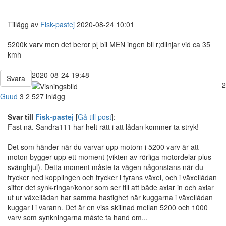
Tillägg av
Fisk-pastej
2020-08-24 10:01
5200k varv men det beror p[ bil MEN ingen bil r;dlinjar vid ca 35
kmh
2020-08-24 19:48
Svara
2
Guud
3
2 527 inlägg
Svar till
Fisk-pastej
[
Gå till post
]:
Fast nä. Sandra111 har helt rätt i att lådan kommer ta stryk!
Det som händer när du varvar upp motorn i 5200 varv är att
moton bygger upp ett moment (vikten av rörliga motordelar plus
svänghjul). Detta moment måste ta vägen någonstans när du
trycker ned kopplingen och trycker i fyrans växel, och i växellådan
sitter det synk-ringar/konor som ser till att både axlar in och axlar
ut ur växellådan har samma hastighet när kuggarna i växellådan
kuggar i i varann. Det är en viss skillnad mellan 5200 och 1000
varv som synkningarna måste ta hand om...