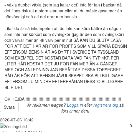
- växla dubbel växla (som jag kallar det) inte för fan i backar då
det finns risk att motorn stannar eller att du måste gasa mer än
nödvändigt sdå att det drar mer bensin
- ifall du är så inkompeten att du inte kan köra bättre än någon
som inte har körkort som övningkör (jag är den som övningskör)
och varvar mer än 4k varv per minut SÅ KAN DU SLUTA LÄSA
FÖR ATT DET HÄR ÄR FÖR PROFFS SOM VILL SPARA BENSIN
EFTERSOM BENSIN ÄR AS DYRT I SVERIGE TA RYSSLAND
SOM EXEMPEL DET KOSTAR BARA VAD FAN TYP 4KR PER
LITER HÄR KOSTAR DET JU FÖR FAN MER ÄN 4 GÅNGER
MER OCH ANLEDNING JAG BERÄTTAR DESSA TOPSECRET
RÅD ÄR FÖR ATT BENSIN JÄVULSKAPET SKA BLI BILLIGARE
EFTERSOM JU MINDRE EFTERFRÅGAN DESSTO BILLIGARE
BLIR DET
OK HEJDÅ!!!!!!!!!!!!!!!!!!!!!!!!!!!!!!!!!!!!!!!!!!!!!!!!!!!!!!!!!!!!!!!!!!!!!!!!!!!!!!!!!!
Är reklamen ivägen?
Logga in
eller
registrera dig
så
Svara
försvinner den!
2020-07-26 16:42
0