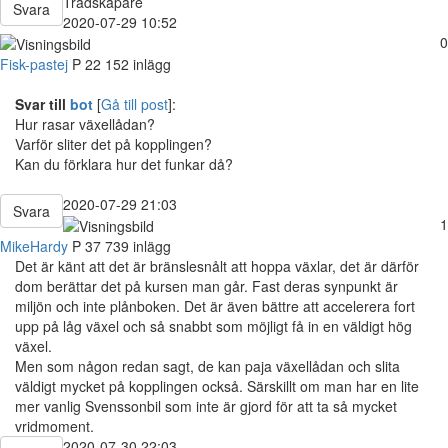
Trådskapare
Svara
2020-07-29 10:52
0
Fisk-pastej
P
22
152 inlägg
Svar till
bot
[
Gå till post
]:
Hur rasar växellådan?
Varför sliter det på kopplingen?
Kan du förklara hur det funkar då?
2020-07-29 21:03
Svara
1
MikeHardy
P
37
739 inlägg
Det är känt att det är bränslesnålt att hoppa växlar, det är därför
dom berättar det på kursen man går. Fast deras synpunkt är
miljön och inte plånboken. Det är även bättre att accelerera fort
upp på låg växel och så snabbt som möjligt få in en väldigt hög
växel.
Men som någon redan sagt, de kan paja växellådan och slita
väldigt mycket på kopplingen också. Särskillt om man har en lite
mer vanlig Svenssonbil som inte är gjord för att ta så mycket
vridmoment.
2020-07-30 22:03