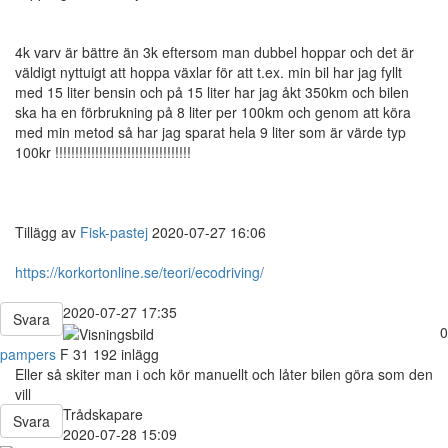
4k varv är bättre än 3k eftersom man dubbel hoppar och det är
väldigt nyttuigt att hoppa växlar för att t.ex. min bil har jag fyllt
med 15 liter bensin och på 15 liter har jag åkt 350km och bilen
ska ha en förbrukning på 8 liter per 100km och genom att köra
med min metod så har jag sparat hela 9 liter som är värde typ
100kr !!!!!!!!!!!!!!!!!!!!!!!!!!!!!!!!!!
Tillägg av
Fisk-pastej
2020-07-27 16:06
https://korkortonline.se/teori/ecodriving/
2020-07-27 17:35
Svara
0
pampers
F
31
192 inlägg
Eller så skiter man i och kör manuellt och låter bilen göra som den
vill
Trådskapare
Svara
2020-07-28 15:09