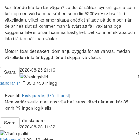
Vart tror du kraften tar vägen? Jo det är såklart synkningarna som
tar upp den våldsamma kraften som din 5200varv skickar in i
växellådan, vilket kommer skapa onödigt slitage på dem och när
de är helt slut så kommer man få svårt att få i växlarna pga
kuggarna inte snurrar i samma hastighet. Det kommer skrapa och
låta i lådan när man växlar.
Motorn fixar det säkert, dom är ju byggda för att varvas, medan
växellådan inte är byggd för att skippa två växlar.
2020-08-25 21:16
Svara
1
sandra111
F
33
3 499 inlägg
Svar till
Fisk-pastej
[
Gå till post
]:
Men varför skulle man ens vilja ha i 4ans växel när man kör 35
km/h ?? Ingen logik alls.
Trådskapare
Svara
2020-08-26 11:32
-1
Fisk-pastej
P
22
152 inlägg