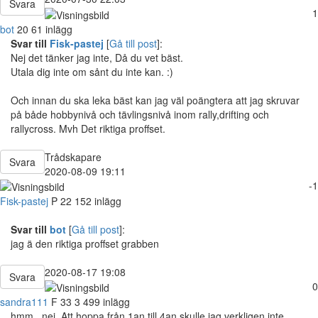
Svara
1
bot
20
61 inlägg
Svar till
Fisk-pastej
[
Gå till post
]:
Nej det tänker jag inte, Då du vet bäst.
Utala dig inte om sånt du inte kan. :)
Och innan du ska leka bäst kan jag väl poängtera att jag skruvar
på både hobbynivå och tävlingsnivå inom rally,drifting och
rallycross. Mvh Det riktiga proffset.
Trådskapare
Svara
2020-08-09 19:11
-1
Fisk-pastej
P
22
152 inlägg
Svar till
bot
[
Gå till post
]:
jag ä den riktiga proffset grabben
2020-08-17 19:08
Svara
0
sandra111
F
33
3 499 inlägg
hmm.. nej. Att hoppa från 1an till 4an skulle jag verkligen inte