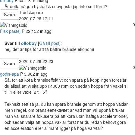
olloboy
P
34
1 819 inlägg
Är detta någon hysterisk copypasta jag inte sett förut?
Trådskapare
Svara
2020-07-26 17:11
0
Fisk-pastej
P
22
152 inlägg
Svar till
olloboy
[
Gå till post
]:
nej, det är tips för att få bättre bränsle ekonomi
2020-07-26 22:23
Svara
0
godis-apa
P
3 982 inlägg
Så, för att köra bränsleeffektivt och spara på kopplingen föreslår
du alltså att vi ska upp i 4000 rpm och sedan hoppa från växel 1
till 4 eller växel 2 till 5?
Tekniskt sett så ja, du kan spara bränsle genom att hoppa växlar,
men i regel, om bränsleeffektivitet är vad man vill uppnå brukar
man väl snarare fokusera på att köra utan häftiga accelerationer,
och sedan välja att hoppa växlar först när du redan behövt göra
en acceleration eller allmänt ligger på höga varvtal?