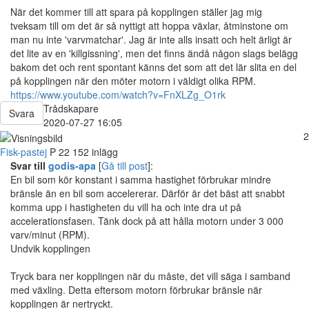
När det kommer till att spara på kopplingen ställer jag mig
tveksam till om det är så nyttigt att hoppa växlar, åtminstone om
man nu inte 'varvmatchar'. Jag är inte alls insatt och helt ärligt är
det lite av en 'killgissning', men det finns ändå någon slags belägg
bakom det och rent spontant känns det som att det lär slita en del
på kopplingen när den möter motorn i väldigt olika RPM.
https://www.youtube.com/watch?v=FnXLZg_O1rk
Trådskapare
Svara
2020-07-27 16:05
2
Fisk-pastej
P
22
152 inlägg
Svar till
godis-apa
[
Gå till post
]:
En bil som kör konstant i samma hastighet förbrukar mindre
bränsle än en bil som accelererar. Därför är det bäst att snabbt
komma upp i hastigheten du vill ha och inte dra ut på
accelerationsfasen. Tänk dock på att hålla motorn under 3 000
varv/minut (RPM).
Undvik kopplingen
Tryck bara ner kopplingen när du måste, det vill säga i samband
med växling. Detta eftersom motorn förbrukar bränsle när
kopplingen är nertryckt.