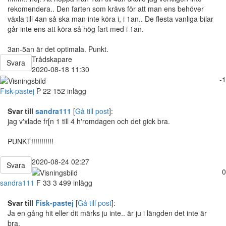
rekomendera.. Den farten som krävs för att man ens behöver
växla till 4an så ska man inte köra i, i 1an.. De flesta vanliga bilar
går inte ens att köra så hög fart med i 1an.
3an-5an är det optimala. Punkt.
Trådskapare
Svara
2020-08-18 11:30
-1
Fisk-pastej
P
22
152 inlägg
Svar till
sandra111
[
Gå till post
]:
jag v'xlade fr[n 1 till 4 h'romdagen och det gick bra.
PUNKT!!!!!!!!!!!
2020-08-24 02:27
Svara
0
sandra111
F
33
3 499 inlägg
Svar till
Fisk-pastej
[
Gå till post
]:
Ja en gång hit eller dit märks ju inte.. är ju i längden det inte är
bra.