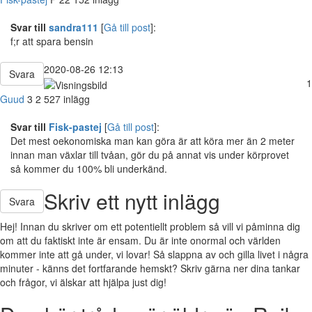
Svar till
sandra111
[
Gå till post
]:
f;r att spara bensin
2020-08-26 12:13
Svara
1
Guud
3
2 527 inlägg
Svar till
Fisk-pastej
[
Gå till post
]:
Det mest oekonomiska man kan göra är att köra mer än 2 meter
innan man växlar till tvåan, gör du på annat vis under körprovet
så kommer du 100% bli underkänd.
Skriv ett nytt inlägg
Svara
Hej! Innan du skriver om ett potentiellt problem så vill vi påminna dig
om att du faktiskt inte är ensam. Du är inte onormal och världen
kommer inte att gå under, vi lovar! Så slappna av och gilla livet i några
minuter - känns det fortfarande hemskt? Skriv gärna ner dina tankar
och frågor, vi älskar att hjälpa just dig!