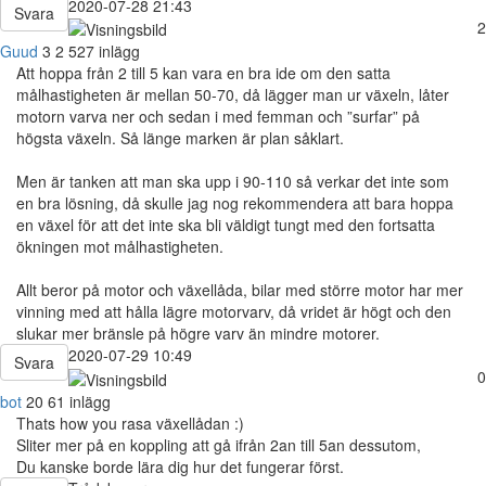
2020-07-28 21:43
Svara
2
Guud
3
2 527 inlägg
Att hoppa från 2 till 5 kan vara en bra ide om den satta
målhastigheten är mellan 50-70, då lägger man ur växeln, låter
motorn varva ner och sedan i med femman och ”surfar” på
högsta växeln. Så länge marken är plan såklart.
Men är tanken att man ska upp i 90-110 så verkar det inte som
en bra lösning, då skulle jag nog rekommendera att bara hoppa
en växel för att det inte ska bli väldigt tungt med den fortsatta
ökningen mot målhastigheten.
Allt beror på motor och växellåda, bilar med större motor har mer
vinning med att hålla lägre motorvarv, då vridet är högt och den
slukar mer bränsle på högre varv än mindre motorer.
2020-07-29 10:49
Svara
0
bot
20
61 inlägg
Thats how you rasa växellådan :)
Sliter mer på en koppling att gå ifrån 2an till 5an dessutom,
Du kanske borde lära dig hur det fungerar först.