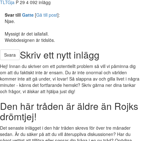
TLTGja
P
29
4 092 inlägg
Svar till
Gatte
[
Gå till post
]:
Njae.
Myssigt är det iallafall.
Webbdesignen är tidslös.
Skriv ett nytt inlägg
Svara
Hej! Innan du skriver om ett potentiellt problem så vill vi påminna dig
om att du faktiskt inte är ensam. Du är inte onormal och världen
kommer inte att gå under, vi lovar! Så slappna av och gilla livet i några
minuter - känns det fortfarande hemskt? Skriv gärna ner dina tankar
och frågor, vi älskar att hjälpa just dig!
Den här tråden är äldre än Rojks
drömtjej!
Det senaste inlägget i den här tråden skrevs för över tre månader
sedan. Är du säker på att du vill återuppliva diskussionen? Har du
något vettigt att tillföra eller passar din fråga i en ny tråd? Onödiga