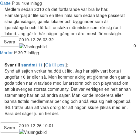
Gatte
P
28
109 inlägg
Medlem sedan 2010 då det fortfarande var bra liv här.
Hamsterpaj är lite som en liten håla som sedan länge passerat
sina glansdagar; gamla lokaler och byggnader som är
igenstängda och i förfall, enstaka människor som rör sig runt
ibland. Jag går in här någon gång om året mest för nostalgin.
2019-12-26 03:32
Svara
0
Morfar
P
39
7 inlägg
Svar till
sandra111
[
Gå till post
]:
Synd att sajten verkar ha dött ut lite. Jag har själv vart borta i
ungefär 10 år eller så. Men kommer aldrig att glömma den gamla
goda tiden när vi tävlade med lunarstorm och och playahead om
att bli sveriges största community. Det var verkligen en helt annan
stämmning här än på andra sajter. Man kunde moderera eller
banna tiotals medlemmar per dag och ändå visa sig helt öppet på
IRL-träffar utan att vara orolig för att någon skulle jäklas med en.
Bara det säger ju en hel del.
2019-12-26 10:01
Svara
0