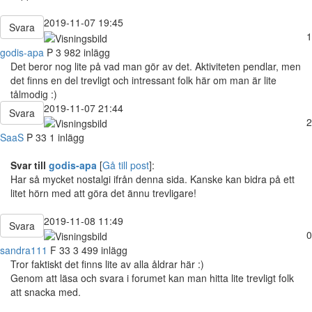
2019-11-07 19:45
Svara
1
godis-apa
P
3 982 inlägg
Det beror nog lite på vad man gör av det. Aktiviteten pendlar, men
det finns en del trevligt och intressant folk här om man är lite
tålmodig :)
2019-11-07 21:44
Svara
2
SaaS
P
33
1 inlägg
Svar till
godis-apa
[
Gå till post
]:
Har så mycket nostalgi ifrån denna sida. Kanske kan bidra på ett
litet hörn med att göra det ännu trevligare!
2019-11-08 11:49
Svara
0
sandra111
F
33
3 499 inlägg
Tror faktiskt det finns lite av alla åldrar här :)
Genom att läsa och svara i forumet kan man hitta lite trevligt folk
att snacka med.