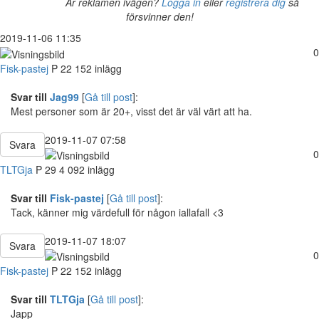
Är reklamen ivägen?
Logga in
eller
registrera dig
så
försvinner den!
2019-11-06 11:35
0
Fisk-pastej
P
22
152 inlägg
Svar till
Jag99
[
Gå till post
]:
Mest personer som är 20+, visst det är väl värt att ha.
2019-11-07 07:58
Svara
0
TLTGja
P
29
4 092 inlägg
Svar till
Fisk-pastej
[
Gå till post
]:
Tack, känner mig värdefull för någon iallafall <3
2019-11-07 18:07
Svara
0
Fisk-pastej
P
22
152 inlägg
Svar till
TLTGja
[
Gå till post
]:
Japp