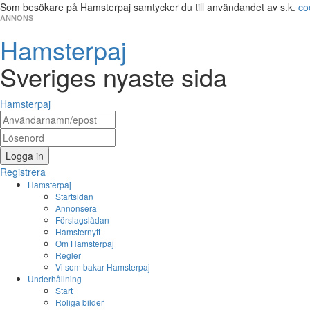
Som besökare på Hamsterpaj samtycker du till användandet av s.k.
co
ANNONS
Hamsterpaj
Sveriges nyaste sida
Hamsterpaj
Logga in
Registrera
Hamsterpaj
Startsidan
Annonsera
Förslagslådan
Hamsternytt
Om Hamsterpaj
Regler
Vi som bakar Hamsterpaj
Underhållning
Start
Roliga bilder