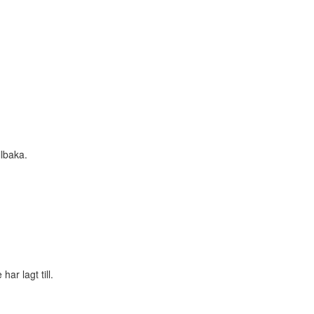
llbaka.
ar lagt till.