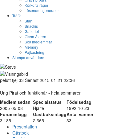
Körkortsfrågor
Lösenordsgenerator
Träffa
Start
Snackis
Galleriet
Gissa Åldern
Sök medlemmar
Memory
Pajkastning
Slumpa användare
pelutt
tjej
33
Senast 2015-01-21 22:36
Ung Pirat och funktionär - hela sommaren
Medlem sedan
Specialstatus
Födelsedag
2005-05-08
Hjälte
1992-10-23
Foruminlägg
Gästboksinlägg
Antal vänner
3 185
2 665
33
Presentation
Gästbok