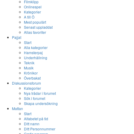
Filmklipp
Onlinespel
Kategorier
A till Ö
Mest populärt
Senast uppladdat
Allas favoriter
Pajjat
Start
Alla kategorier
Hamsterpaj
Underhållning
Teknik
Musik
Krönikor
Överbakat
Diskussionsforum
Kategorier
Nya trådar i forumet
Sök i forumet
Skapa undersökning
Mattan
Start
Alfabetet på tid
Ditt namn
Ditt Personnummer
Gratis program