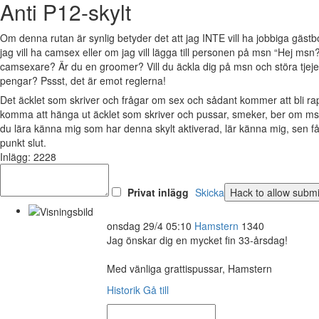
Anti P12-skylt
Om denna rutan är synlig betyder det att jag INTE vill ha jobbiga gäs
jag vill ha camsex eller om jag vill lägga till personen på msn “Hej msn?
camsexare? Är du en groomer? Vill du äckla dig på msn och störa tjejer 
pengar? Pssst, det är emot reglerna!
Det äcklet som skriver och frågar om sex och sådant kommer att bli 
komma att hänga ut äcklet som skriver och pussar, smeker, ber om msn
du lära känna mig som har denna skylt aktiverad, lär känna mig, sen 
punkt slut.
Inlägg: 2228
Privat inlägg
Skicka
onsdag 29/4 05:10
Hamstern
1340
Jag önskar dig en mycket fin 33-årsdag!
Med vänliga grattispussar, Hamstern
Historik
Gå till