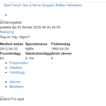
Start
Forum
Sex & Sinne
Grupper
Artiklar
Händelser
pawwla
tjej
33
Senast 2025-06-24 20:00
Nyköping
Sug av mig, någon?
Medlem sedan
Specialstatus
Födelsedag
2012-04-03
Hjälte
1993-04-29
Foruminlägg
Gästboksinlägg
Antal vänner
82
2 104
5
Presentation
Gästbok
Fotoblogg
Vänner
Besökare