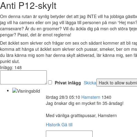
Anti P12-skylt
Om denna rutan är synlig betyder det att jag INTE vill ha jobbiga gäs
jag vill ha camsex eller om jag vill lägga till personen på msn “Hej msn?
camsexare? Är du en groomer? Vill du äckla dig på msn och störa tjejer 
pengar? Pssst, det är emot reglerna!
Det äcklet som skriver och frågar om sex och sådant kommer att bli 
komma att hänga ut äcklet som skriver och pussar, smeker, ber om msn
du lära känna mig som har denna skylt aktiverad, lär känna mig, sen 
punkt slut.
Inlägg: 148
Privat inlägg
Skicka
lördag 28/3 05:10
Hamstern
1340
Jag önskar dig en mycket fin 35-årsdag!
Med vänliga grattispussar, Hamstern
Historik
Gå till