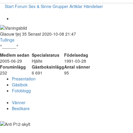
Start
Forum
Sex & Sinne
Grupper
Artiklar
Händelser
Glaouw
tjej
35
Senast 2020-10-08 21:47
Tullinge
^______^
Medlem sedan
Specialstatus
Födelsedag
2005-06-29
Hjälte
1991-03-28
Foruminlägg
Gästboksinlägg
Antal vänner
232
6 691
95
Presentation
Gästbok
Fotoblogg
Vänner
Besökare