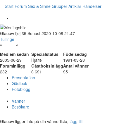
Start
Forum
Sex & Sinne
Grupper
Artiklar
Händelser
Glaouw
tjej
35
Senast 2020-10-08 21:47
Tullinge
^______^
Medlem sedan
Specialstatus
Födelsedag
2005-06-29
Hjälte
1991-03-28
Foruminlägg
Gästboksinlägg
Antal vänner
232
6 691
95
Presentation
Gästbok
Fotoblogg
Vänner
Besökare
Glaouw ligger inte på din vännerlista,
lägg till