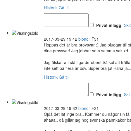
Historik
Gå till
Privat inlägg
Ski
2017-03-29 19:42
blondii
F31
Hoppas det är bra provsvar :) Jag pluggar till 
dina provsvar! Jag jobbar som samma sak xd
Jag älskar att stå i garderoben! Så kul att trä
inte sett på flera år osv. Super bra ju! Haha ja.
Historik
Gå till
Privat inlägg
Ski
2017-03-29 19:32
blondii
F31
Ojdå det lät inge bra.. Kommer du någonsin få
ahaaa.. då gillar jag nog svenska pannkakor b