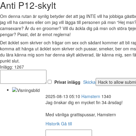
Anti P12-skylt
Om denna rutan är synlig betyder det att jag INTE vill ha jobbiga gäs
jag vill ha camsex eller om jag vill lägga till personen på msn “Hej msn?
camsexare? Är du en groomer? Vill du äckla dig på msn och störa tjejer 
pengar? Pssst, det är emot reglerna!
Det äcklet som skriver och frågar om sex och sådant kommer att bli 
komma att hänga ut äcklet som skriver och pussar, smeker, ber om msn
du lära känna mig som har denna skylt aktiverad, lär känna mig, sen 
punkt slut.
Inlägg: 1267
Privat inlägg
Skicka
2025-08-13 05:10
Hamstern
1340
Jag önskar dig en mycket fin 34-årsdag!
Med vänliga grattispussar, Hamstern
Historik
Gå till