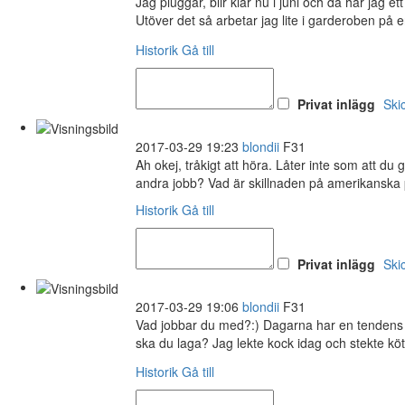
Jag pluggar, blir klar nu i juni och då har jag e
Utöver det så arbetar jag lite i garderoben på 
Historik
Gå till
Privat inlägg
Ski
2017-03-29 19:23
blondii
F31
Ah okej, tråkigt att höra. Låter inte som att du 
andra jobb? Vad är skillnaden på amerikanska
Historik
Gå till
Privat inlägg
Ski
2017-03-29 19:06
blondii
F31
Vad jobbar du med?:) Dagarna har en tendens at
ska du laga? Jag lekte kock idag och stekte kö
Historik
Gå till