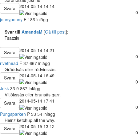
Jordnötsås just nu!
2014-05-14 14:14
Svara
0
jennypenny
F
186 inlägg
Svar till
AmandaM
[
Gå till post
]:
Tsatziki
2014-05-14 14:21
Svara
0
rivethead
F
37
667 inlägg
Gräddsås eller rödvinssås.
2014-05-14 16:49
Svara
0
Jokk
33
9 867 inlägg
Vitlökssås eller brunsås garr.
2014-05-14 17:41
Svara
0
Pungsparken
P
33
54 inlägg
Heinz ketchup all the way.
2014-05-15 13:12
Svara
0