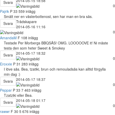
2014-05-15 18:58
Svara
0
Pajrik
P
33
559 inlägg
Smält ner en västerbottenost, sen har man en bra sås.
Trådskapare
Svara
2014-05-16 11:16
0
AmandaM
F
108 inlägg
Testade Per Morbergs BBQSÅS! OMG. LOOOOOVE it! Ni måste
testa den som heter Sweet & Smokey
2014-05-17 18:32
Svara
0
Eroxxie
P
31
283 inlägg
I löve sås. Bea, tzatiki, brun och remouladsås kan alltid förgylla
min dag :)
2014-05-17 18:37
Svara
0
Peppar
P
33
7 463 inlägg
Tzatziki eller Bea.
2014-05-18 01:17
Svara
0
rawwr
F
30
5 676 inlägg