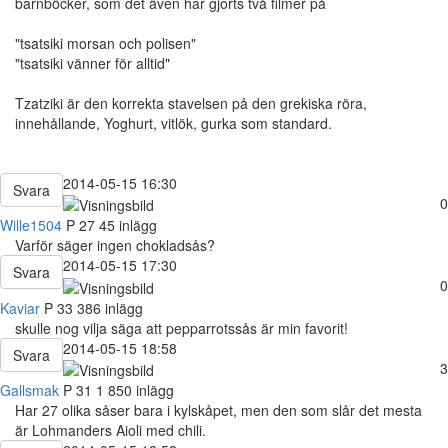
barnböcker, som det även har gjorts två filmer på
"tsatsiki morsan och polisen"
"tsatsiki vänner för alltid"
Tzatziki är den korrekta stavelsen på den grekiska röra,
innehållande, Yoghurt, vitlök, gurka som standard.
2014-05-15 16:30
Svara
0
Wille1504
P
27
45 inlägg
Varför säger ingen chokladsås?
2014-05-15 17:30
Svara
0
Kaviar
P
33
386 inlägg
skulle nog vilja säga att pepparrotssås är min favorit!
2014-05-15 18:58
Svara
3
Gallsmak
P
31
1 850 inlägg
Har 27 olika såser bara i kylskåpet, men den som slår det mesta
är Lohmanders Aioli med chili.