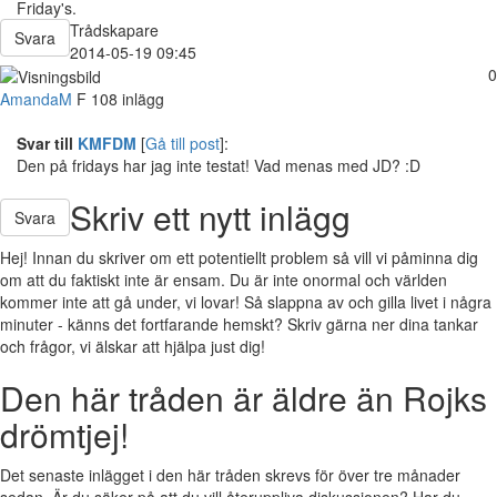
Friday's.
Trådskapare
Svara
2014-05-19 09:45
0
AmandaM
F
108 inlägg
Svar till
KMFDM
[
Gå till post
]:
Den på fridays har jag inte testat! Vad menas med JD? :D
Skriv ett nytt inlägg
Svara
Hej! Innan du skriver om ett potentiellt problem så vill vi påminna dig
om att du faktiskt inte är ensam. Du är inte onormal och världen
kommer inte att gå under, vi lovar! Så slappna av och gilla livet i några
minuter - känns det fortfarande hemskt? Skriv gärna ner dina tankar
och frågor, vi älskar att hjälpa just dig!
Den här tråden är äldre än Rojks
drömtjej!
Det senaste inlägget i den här tråden skrevs för över tre månader