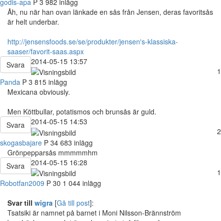
godis-apa
P
3 982 inlägg
Åh, nu när han ovan länkade en sås från Jensen, deras favoritsås
är helt underbar.
http://jensensfoods.se/se/produkter/jensen's-klassiska-
saaser/favorit-saas.aspx
2014-05-15 13:57
Svara
1
Panda
P
3 815 inlägg
Mexicana obviously.
Men Köttbullar, potatismos och brunsås är guld.
2014-05-15 14:53
Svara
2
skogasbajare
P
34
683 inlägg
Grönpepparsås mmmmmhm
2014-05-15 16:28
Svara
1
Robotfan2009
P
30
1 044 inlägg
Svar till
wigra
[
Gå till post
]:
Tsatsiki är namnet på barnet i Moni Nilsson-Brännström