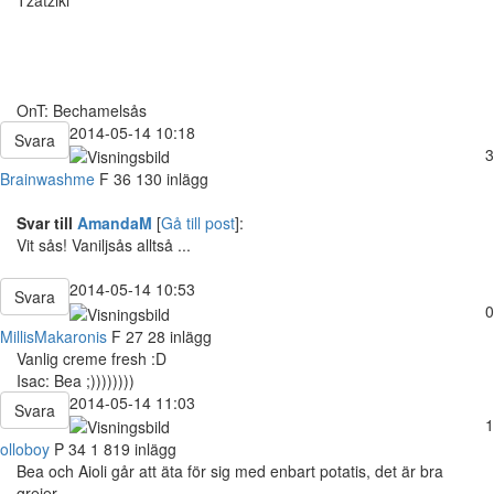
OnT: Bechamelsås
2014-05-14 10:18
Svara
3
Brainwashme
F
36
130 inlägg
Svar till
AmandaM
[
Gå till post
]:
Vit sås! Vaniljsås alltså ...
2014-05-14 10:53
Svara
0
MillisMakaronis
F
27
28 inlägg
Vanlig creme fresh :D
Isac: Bea ;))))))))
2014-05-14 11:03
Svara
1
olloboy
P
34
1 819 inlägg
Bea och Aioli går att äta för sig med enbart potatis, det är bra
grejer.