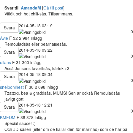
Svar till
AmandaM
[
Gå till post
]:
Vitlök och hot chili-sås. Tillsammans.
2014-05-18 03:19
Svara
0
Avie
F
32
2 984 inlägg
Remouladsås eller bearnaisesås.
2014-05-18 09:22
Svara
0
ellans
F
31
300 inlägg
Asså Jensens favoritsås, kärlek <3
2014-05-18 09:34
Svara
0
snelponihest
F
30
2 098 inlägg
Tzatziki, bea & gräddsås. MUMS! Sen är också Remouladsås
jävligt gott!
2014-05-18 12:21
Svara
0
KMFDM
P
38
378 inlägg
Special sauce! :)
Och JD-såsen (eller om de kallar den för marinad) som de har på