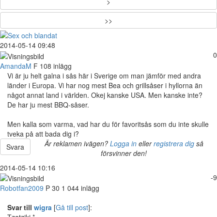
>
>>
2014-05-14 09:48
0
AmandaM
F
108 inlägg
Vi är ju helt galna i sås här i Sverige om man jämför med andra
länder i Europa. Vi har nog mest Bea och grillsåser i hyllorna än
något annat land i världen. Okej kanske USA. Men kanske inte?
De har ju mest BBQ-såser.
Men kalla som varma, vad har du för favoritsås som du inte skulle
tveka på att bada dig i?
Är reklamen ivägen?
Logga in
eller
registrera dig
så
Svara
försvinner den!
2014-05-14 10:16
-9
Robotfan2009
P
30
1 044 inlägg
Svar till
wigra
[
Gå till post
]:
Tzatziki *