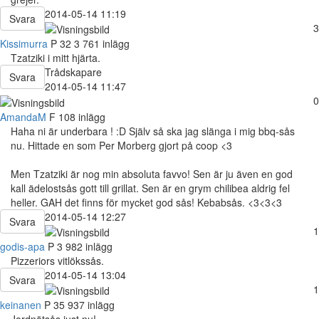
2014-05-14 11:19
Svara
3
Kissimurra
P
32
3 761 inlägg
Tzatziki i mitt hjärta.
Trådskapare
Svara
2014-05-14 11:47
0
AmandaM
F
108 inlägg
Haha ni är underbara ! :D Själv så ska jag slänga i mig bbq-sås
nu. Hittade en som Per Morberg gjort på coop <3
Men Tzatziki är nog min absoluta favvo! Sen är ju även en god
kall ädelostsås gott till grillat. Sen är en grym chilibea aldrig fel
heller. GAH det finns för mycket god sås! Kebabsås. <3<3<3
2014-05-14 12:27
Svara
1
godis-apa
P
3 982 inlägg
Pizzeriors vitlökssås.
2014-05-14 13:04
Svara
1
keinanen
P
35
937 inlägg