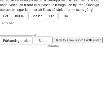
sedan. Är du säker på att du vill återuppliva diskussionen? Har du
något vettigt att tillföra eller passar din fråga i en ny tråd? Onödiga
återupplivningar kommer att låsas så tänk efter en extra gång!
Fet
Kursiv
Spoiler
Bild
Film
Förhandsgranska
Spara
ANNONS