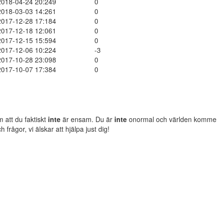
2018-04-24 20:24
9
0
2018-03-03 14:26
1
0
2017-12-28 17:18
4
0
2017-12-18 12:06
1
0
2017-12-15 15:59
4
0
2017-12-06 10:22
4
-3
2017-10-28 23:09
8
0
2017-10-07 17:38
4
0
m att du faktiskt
inte
är ensam. Du är
inte
onormal och världen komm
rågor, vi älskar att hjälpa just dig!