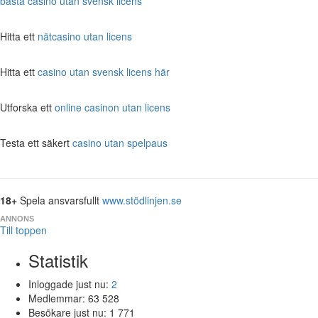
bästa casino utan svensk licens
Hitta ett
nätcasino utan licens
Hitta ett
casino utan svensk licens här
Utforska ett
online casinon utan licens
Testa ett säkert
casino utan spelpaus
18+
Spela ansvarsfullt
www.stödlinjen.se
ANNONS
Till toppen
Statistik
Inloggade just nu:
2
Medlemmar:
63 528
Besökare just nu:
1 771