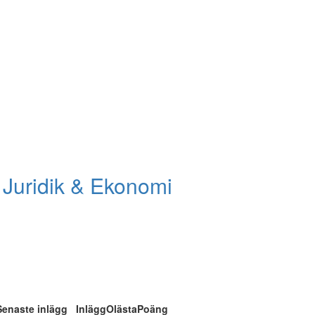
»
Juridik & Ekonomi
Senaste inlägg
Inlägg
Olästa
Poäng