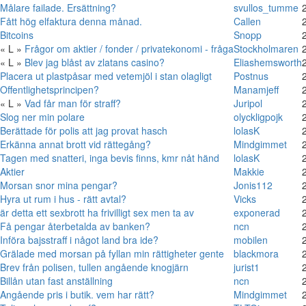
Målare failade. Ersättning?
svullos_tumme
Fått hög elfaktura denna månad.
Callen
Bitcoins
Snopp
« L »
Frågor om aktier / fonder / privatekonomi - fråga
Stockholmaren
« L »
Blev jag blåst av zlatans casino?
Eliashemsworth
Placera ut plastpåsar med vetemjöl i stan olagligt
Postnus
Offentlighetsprincipen?
Manamjeff
« L »
Vad får man för straff?
Juripol
Slog ner min polare
olyckligpojk
Berättade för polis att jag provat hasch
lolasK
Erkänna annat brott vid rättegång?
Mindgimmet
Tagen med snatteri, inga bevis finns, kmr nåt händ
lolasK
Aktier
Makkie
Morsan snor mina pengar?
Jonis112
Hyra ut rum i hus - rätt avtal?
Vicks
är detta ett sexbrott ha frivilligt sex men ta av
exponerad
Få pengar återbetalda av banken?
ncn
Införa bajsstraff i något land bra ide?
mobilen
Grälade med morsan på fyllan min rättigheter gente
blackmora
Brev från polisen, tullen angående knogjärn
jurist1
Billån utan fast anställning
ncn
Angående pris i butik. vem har rätt?
Mindgimmet