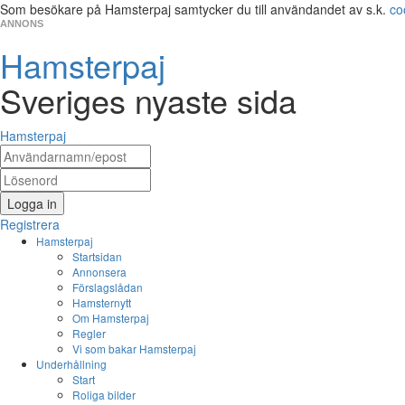
Som besökare på Hamsterpaj samtycker du till användandet av s.k.
co
ANNONS
Hamsterpaj
Sveriges nyaste sida
Hamsterpaj
Logga in
Registrera
Hamsterpaj
Startsidan
Annonsera
Förslagslådan
Hamsternytt
Om Hamsterpaj
Regler
Vi som bakar Hamsterpaj
Underhållning
Start
Roliga bilder