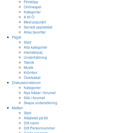
Filmklipp
Onlinespel
Kategorier
A till Ö
Mest populärt
Senast uppladdat
Allas favoriter
Pajjat
Start
Alla kategorier
Hamsterpaj
Underhållning
Teknik
Musik
Krönikor
Överbakat
Diskussionsforum
Kategorier
Nya trådar i forumet
Sök i forumet
Skapa undersökning
Mattan
Start
Alfabetet på tid
Ditt namn
Ditt Personnummer
Gratis program