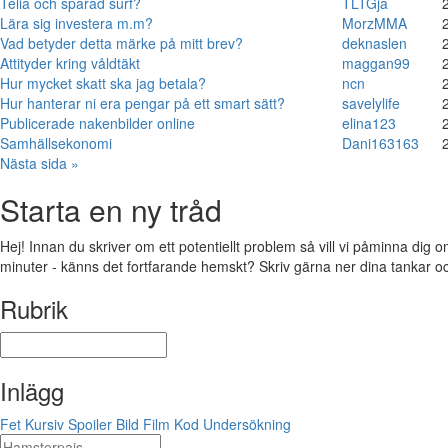
Telia och sparad surf?
TLTGja
Lära sig investera m.m?
MorzMMA
Vad betyder detta märke på mitt brev?
deknaslen
Attityder kring våldtäkt
maggan99
Hur mycket skatt ska jag betala?
ncn
Hur hanterar ni era pengar på ett smart sätt?
savelylife
Publicerade nakenbilder online
elina123
Samhällsekonomi
Dani163163
Nästa sida »
Starta en ny tråd
Hej! Innan du skriver om ett potentiellt problem så vill vi påminna dig o
minuter - känns det fortfarande hemskt? Skriv gärna ner dina tankar och f
Rubrik
Inlägg
Fet
Kursiv
Spoiler
Bild
Film
Kod
Undersökning