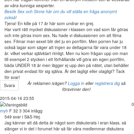
av våra kunniga sexperter.
Besök Sex och Sinne här om du vill ställa en fråga anonymt
också!
Tjena! En kille på 17 år här som undrar en grej.
Har varit rätt mycket diskussioner i klassen om vad som får göras
och inte göras inom sex. Nu hade vi diskussionen om att filma
sex. Filmar man sexet blir det ju en porrfilm. Men porren har ju
också lagar som säger att ingen av deltagarna får vara under 18
år. vilket verkar självklart rimligt. Men nu kom frågan upp om man
till exempel 2 stycken i ett förhållande vill göra sin egen porrfilm,
båda UNDER 18 år men lägger ej upp den på nätet, utan behåller
den privat endast för sig själva. Är det lagligt eller olagligt? Tack
för svar!
Är reklamen ivägen?
Logga in
eller
registrera dig
så
Svara
försvinner den!
2015-04-16 23:55
0
myh
F
32
3 304 inlägg
549 svar i S&S
Hej.
Jag känner att då detta är något som diskuterats i eran klass, så
slänger vi in det i forumet här så får våra medlemmar diskutera