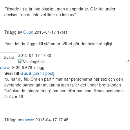
Filmade i sig är inte olagligt, men att sprida är. Går lite under
devisen "de du inte vet lider du inte av".
Tillägg av
Guud
2015-04-17 17:41
Fast det du lägger till stämmer. Vilket gör det hela krångligt....
2015-04-17 17:43
Svara
-1
rawwr
F
30
5 676 inlägg
Svar till
Guud
[
Gå till post
]:
Nu har du fel. Om en part filmar när personerna har sex och den
ovetande parten går att känna igen faller det under brottskoden
"kränkande fotografering" om hon eller han som filmas ovetande
är över 18.
Tillägg av
rawwr
2015-04-17 17:45