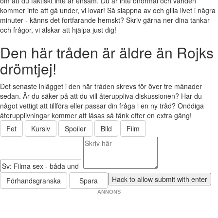
om att du faktiskt inte är ensam. Du är inte onormal och världen
kommer inte att gå under, vi lovar! Så slappna av och gilla livet i några
minuter - känns det fortfarande hemskt? Skriv gärna ner dina tankar
och frågor, vi älskar att hjälpa just dig!
Den här tråden är äldre än Rojks
drömtjej!
Det senaste inlägget i den här tråden skrevs för över tre månader
sedan. Är du säker på att du vill återuppliva diskussionen? Har du
något vettigt att tillföra eller passar din fråga i en ny tråd? Onödiga
återupplivningar kommer att låsas så tänk efter en extra gång!
Fet
Kursiv
Spoiler
Bild
Film
Förhandsgranska
Spara
ANNONS