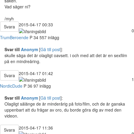
saken.
Vad säger ni?
/myh
2015-04-17 00:33
Svara
0
TrumBeroende
P
34
557 inlägg
Svar till
Anonym
[
Gå till post
]:
skulle säga det är olagligt oavsett. i och med att det är en sexfilm
på en mindreåring.
2015-04-17 01:42
Svara
1
NordicDude
P
36
97 inlägg
Svar till
Anonym
[
Gå till post
]:
Olagligt sålänge de är minderårig på foto/film, och de är ganska
uppenbart att du frågar av oro, du borde göra dig av med den
videon.
2015-04-17 11:36
Svara
0