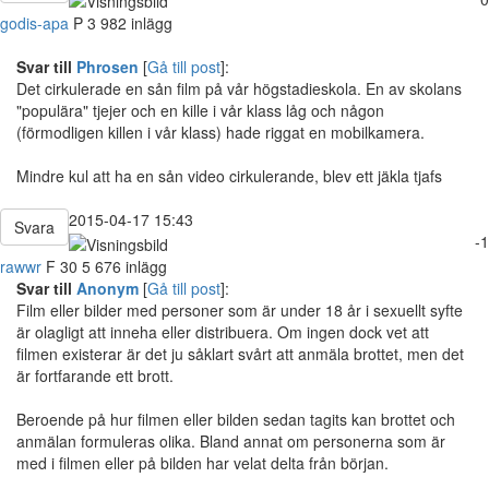
godis-apa
P
3 982 inlägg
Svar till
Phrosen
[
Gå till post
]:
Det cirkulerade en sån film på vår högstadieskola. En av skolans
"populära" tjejer och en kille i vår klass låg och någon
(förmodligen killen i vår klass) hade riggat en mobilkamera.
Mindre kul att ha en sån video cirkulerande, blev ett jäkla tjafs
2015-04-17 15:43
Svara
-1
rawwr
F
30
5 676 inlägg
Svar till
Anonym
[
Gå till post
]:
Film eller bilder med personer som är under 18 år i sexuellt syfte
är olagligt att inneha eller distribuera. Om ingen dock vet att
filmen existerar är det ju såklart svårt att anmäla brottet, men det
är fortfarande ett brott.
Beroende på hur filmen eller bilden sedan tagits kan brottet och
anmälan formuleras olika. Bland annat om personerna som är
med i filmen eller på bilden har velat delta från början.