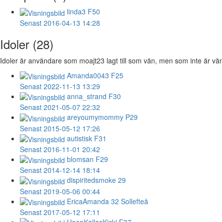
linda3
F50
Senast 2016-04-13 14:28
Idoler (28)
Idoler är användare som moajt23 lagt till som vän, men som inte är vän 
Amanda0043
F25
Senast 2022-11-13 13:29
anna_strand
F30
Senast 2021-05-07 22:32
areyoumymommy
P29
Senast 2015-05-12 17:26
autistisk
F31
Senast 2016-11-01 20:42
blomsan
F29
Senast 2014-12-14 18:14
dispiritedsmoke
29
Senast 2019-05-06 00:44
EricaAmanda
32 Sollefteå
Senast 2017-05-12 17:11
HoonKallasKicki
F37