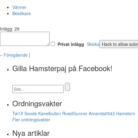
Vänner
Besökare
Inlägg: 29
Privat inlägg
Skicka
« Föregående
|
Gilla Hamsterpaj på Facebook!
Ordningsvakter
Tw1X
Soode
Kanelbullen
RoadGunner
Amanda0043
Hamstern
Fler ordningsvakter
Nya artiklar