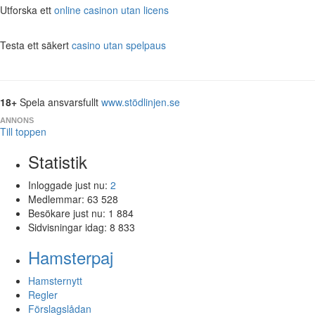
Utforska ett
online casinon utan licens
Testa ett säkert
casino utan spelpaus
18+
Spela ansvarsfullt
www.stödlinjen.se
ANNONS
Till toppen
Statistik
Inloggade just nu:
2
Medlemmar:
63 528
Besökare just nu:
1 884
Sidvisningar idag:
8 833
Hamsterpaj
Hamsternytt
Regler
Förslagslådan