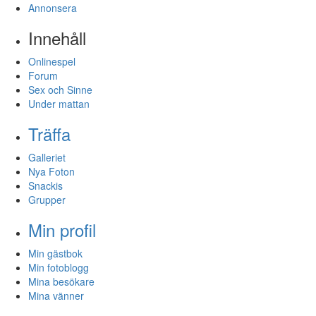
Annonsera
Innehåll
Onlinespel
Forum
Sex och Sinne
Under mattan
Träffa
Galleriet
Nya Foton
Snackis
Grupper
Min profil
Min gästbok
Min fotoblogg
Mina besökare
Mina vänner