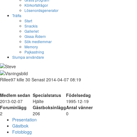
Körkortsfrågor
Lösenordsgenerator
Träffa
Start
Snackis
Galleriet
Gissa Åldern
Sök medlemmar
Memory
Pajkastning
Slumpa användare
Rillee97
kille
30
Senast 2014-04-07 08:19
Medlem sedan
Specialstatus
Födelsedag
2013-02-07
Hjälte
1995-12-19
Foruminlägg
Gästboksinlägg
Antal vänner
2
206
0
Presentation
Gästbok
Fotoblogg