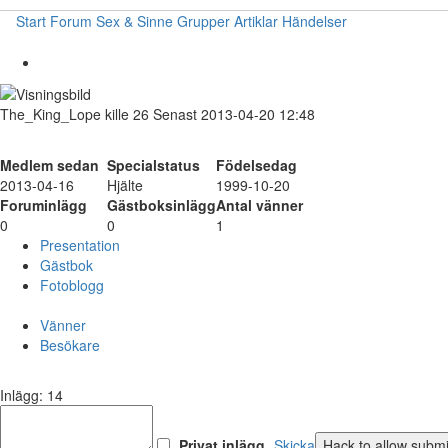
Start
Forum
Sex & Sinne
Grupper
Artiklar
Händelser
The_King_Lope
kille
26
Senast 2013-04-20 12:48
Medlem sedan
Specialstatus
Födelsedag
2013-04-16
Hjälte
1999-10-20
Foruminlägg
Gästboksinlägg
Antal vänner
0
0
1
Presentation
Gästbok
Fotoblogg
Vänner
Besökare
Inlägg: 14
Privat inlägg
Skicka