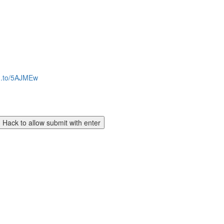
/u.to/5AJMEw