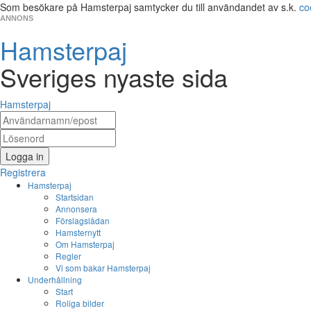
Som besökare på Hamsterpaj samtycker du till användandet av s.k.
co
ANNONS
Hamsterpaj
Sveriges nyaste sida
Hamsterpaj
Logga in
Registrera
Hamsterpaj
Startsidan
Annonsera
Förslagslådan
Hamsternytt
Om Hamsterpaj
Regler
Vi som bakar Hamsterpaj
Underhållning
Start
Roliga bilder