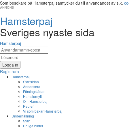
Som besökare på Hamsterpaj samtycker du till användandet av s.k.
co
ANNONS
Hamsterpaj
Sveriges nyaste sida
Hamsterpaj
Logga in
Registrera
Hamsterpaj
Startsidan
Annonsera
Förslagslådan
Hamsternytt
Om Hamsterpaj
Regler
Vi som bakar Hamsterpaj
Underhållning
Start
Roliga bilder