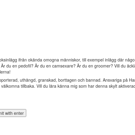
oksinlägg ifrån okända omogna människor, till exempel inlägg där någon 
? Är du en pedofil? Är du en camsexare? Är du en groomer? Vill du äckla 
lerna!
apporterad, uthängd, granskad, borttagen och bannad. Ansvariga på Ha
älkomna tillbaka. Vill du lära känna mig som har denna skylt aktivera