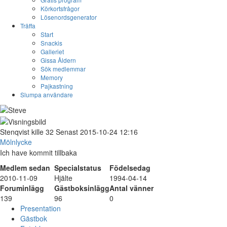
Körkortsfrågor
Lösenordsgenerator
Träffa
Start
Snackis
Galleriet
Gissa Åldern
Sök medlemmar
Memory
Pajkastning
Slumpa användare
Stenqvist
kille
32
Senast 2015-10-24 12:16
Mölnlycke
Ich have kommit tillbaka
Medlem sedan
Specialstatus
Födelsedag
2010-11-09
Hjälte
1994-04-14
Foruminlägg
Gästboksinlägg
Antal vänner
139
96
0
Presentation
Gästbok