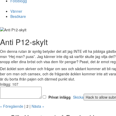
Fotoblogg
Vänner
Besökare
Anti P12-skylt
Om denna rutan är synlig betyder det att jag INTE vill ha jobbiga gästb
msn “Hej msn? puss”. Jag känner inte dig så varför skulle jag vilja det
snopp eller dina bröst och visa dem för pengar? Pssst, det är emot reg
Det äcklet som skriver och frågar om sex och sådant kommer att bli r
ber om msn och camsex, och de frågande äcklen kommer inte att vara v
är du borta ifrån pajen och därmed punkt slut.
Inlägg: 107
Privat inlägg
Skicka
« Föregående
| 2 |
Nästa »