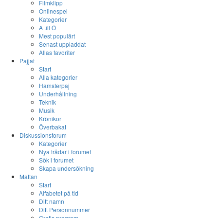
Filmklipp
Onlinespel
Kategorier
A till Ö
Mest populärt
Senast uppladdat
Allas favoriter
Pajjat
Start
Alla kategorier
Hamsterpaj
Underhållning
Teknik
Musik
Krönikor
Överbakat
Diskussionsforum
Kategorier
Nya trådar i forumet
Sök i forumet
Skapa undersökning
Mattan
Start
Alfabetet på tid
Ditt namn
Ditt Personnummer
Gratis program