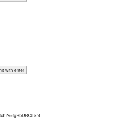
/watch?v=fgRbURC5Sr4