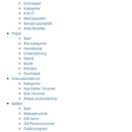
Onlinespel
Kategorier
A till Ö
Mest populärt
Senast uppladdat
Allas favoriter
Pajjat
Start
Alla kategorier
Hamsterpaj
Underhållning
Teknik
Musik
Krönikor
Överbakat
Diskussionsforum
Kategorier
Nya trådar i forumet
Sök i forumet
Skapa undersökning
Mattan
Start
Alfabetet på tid
Ditt namn
Ditt Personnummer
Gratis program