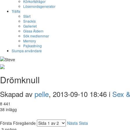
Körkortsfrågor
Lösenordsgenerator
Träffa
Start
Snackis
Galleriet
Gissa Åldern
Sök medlemmar
Memory
Pajkastning
Slumpa användare
Drömknull
Skapad av
pelle
, 2013-09-10 18:46 i
Sex &
8 441
38 inlägg
Första
Föregående
Nästa
Sista
-3
poäng