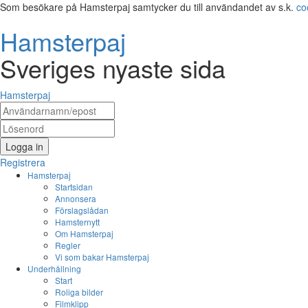
Som besökare på Hamsterpaj samtycker du till användandet av s.k.
co
Hamsterpaj
Sveriges nyaste sida
Hamsterpaj
Logga in
Registrera
Hamsterpaj
Startsidan
Annonsera
Förslagslådan
Hamsternytt
Om Hamsterpaj
Regler
Vi som bakar Hamsterpaj
Underhållning
Start
Roliga bilder
Filmklipp