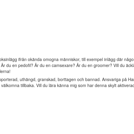
oksinlägg ifrån okända omogna människor, till exempel inlägg där någon 
? Är du en pedofil? Är du en camsexare? Är du en groomer? Vill du äckla 
lerna!
apporterad, uthängd, granskad, borttagen och bannad. Ansvariga på Ha
älkomna tillbaka. Vill du lära känna mig som har denna skylt aktivera