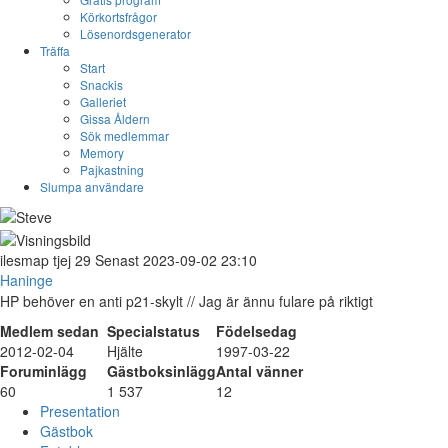
Körkortsfrågor
Lösenordsgenerator
Träffa
Start
Snackis
Galleriet
Gissa Åldern
Sök medlemmar
Memory
Pajkastning
Slumpa användare
ilesmap
tjej
29
Senast 2023-09-02 23:10
Haninge
HP behöver en anti p21-skylt // Jag är ännu fulare på riktigt
Medlem sedan
Specialstatus
Födelsedag
2012-02-04
Hjälte
1997-03-22
Foruminlägg
Gästboksinlägg
Antal vänner
60
1 537
12
Presentation
Gästbok