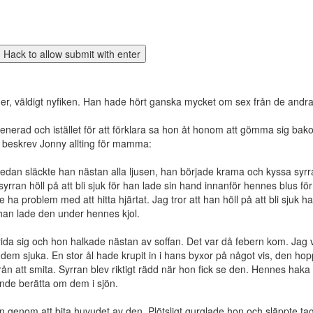
lder, väldigt nyfiken. Han hade hört ganska mycket om sex från de andra
erad och istället för att förklara sa hon åt honom att gömma sig bakom 
 beskrev Jonny allting för mamma:
edan släckte han nästan alla ljusen, han började krama och kyssa syrran
syrran höll på att bli sjuk för han lade sin hand innanför hennes blus för
 ha problem med att hitta hjärtat. Jag tror att han höll på att bli sjuk 
han lade den under hennes kjol.
da sig och hon halkade nästan av soffan. Det var då febern kom. Jag vet
de dem sjuka. En stor ål hade krupit in i hans byxor på något vis, den 
n från att smita. Syrran blev riktigt rädd när hon fick se den. Hennes ha
unde berätta om dem i sjön.
en genom att bita huvudet av den. Plötsligt gurglade hon och släppte ta