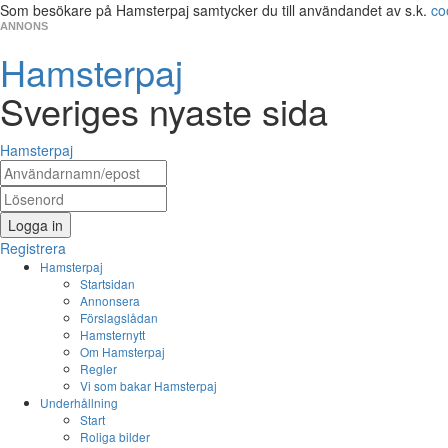
Som besökare på Hamsterpaj samtycker du till användandet av s.k.
co
ANNONS
Hamsterpaj
Sveriges nyaste sida
Hamsterpaj
Logga in
Registrera
Hamsterpaj
Startsidan
Annonsera
Förslagslådan
Hamsternytt
Om Hamsterpaj
Regler
Vi som bakar Hamsterpaj
Underhållning
Start
Roliga bilder