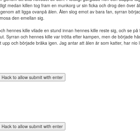
igt medan killen tog fram en munkorg ur sin ficka och drog den över ål
l genom att ligga ovanpå ålen. Ålen slog emot av bara fan, syrran börja
t mosa den emellan sig.
 och hennes kille vilade en stund innan hennes kille reste sig, och se på
t. Syrran och hennes kille var trötta efter kampen, men de började h
t upp och började bråka igen. Jag antar att ålen är som katter, har nio 