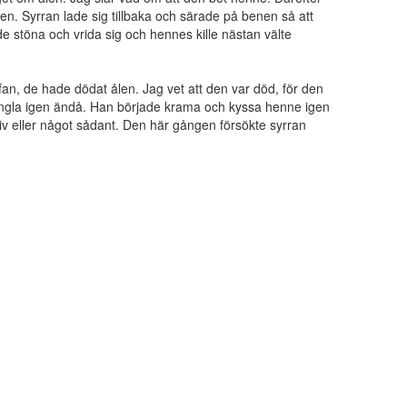
en. Syrran lade sig tillbaka och särade på benen så att
de stöna och vrida sig och hennes kille nästan välte
 fan, de hade dödat ålen. Jag vet att den var död, för den
ångla igen ändå. Han började krama och kyssa henne igen
liv eller något sådant. Den här gången försökte syrran