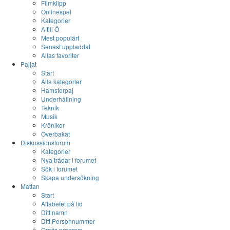
Filmklipp
Onlinespel
Kategorier
A till Ö
Mest populärt
Senast uppladdat
Allas favoriter
Pajjat
Start
Alla kategorier
Hamsterpaj
Underhållning
Teknik
Musik
Krönikor
Överbakat
Diskussionsforum
Kategorier
Nya trådar i forumet
Sök i forumet
Skapa undersökning
Mattan
Start
Alfabetet på tid
Ditt namn
Ditt Personnummer
Gratis program