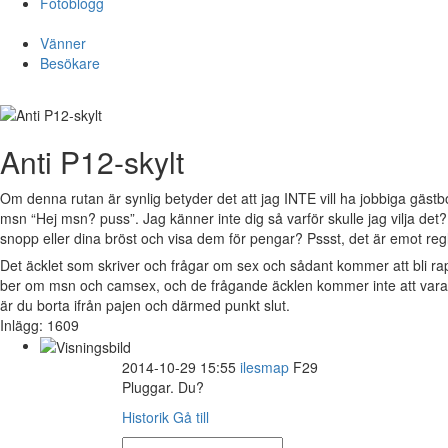
Fotoblogg
Vänner
Besökare
Anti P12-skylt
Om denna rutan är synlig betyder det att jag INTE vill ha jobbiga gästb
msn “Hej msn? puss”. Jag känner inte dig så varför skulle jag vilja det
snopp eller dina bröst och visa dem för pengar? Pssst, det är emot reg
Det äcklet som skriver och frågar om sex och sådant kommer att bli r
ber om msn och camsex, och de frågande äcklen kommer inte att vara v
är du borta ifrån pajen och därmed punkt slut.
Inlägg: 1609
2014-10-29 15:55
ilesmap
F29
Pluggar. Du?
Historik
Gå till