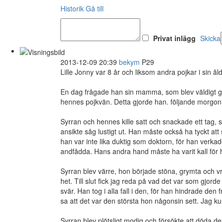
Historik
Gå till
Privat inlägg
Skicka
2013-12-09 20:39
bekym
P29
Lille Jonny var 8 år och liksom andra pojkar i sin å
En dag frågade han sin mamma, som blev väldigt gen
hennes pojkvän. Detta gjorde han. följande morgon
Syrran och hennes kille satt och snackade ett tag, s
ansikte såg lustigt ut. Han måste också ha tyckt att 
han var inte lika duktig som doktorn, för han verkade
andfådda. Hans andra hand måste ha varit kall för 
Syrran blev värre, hon började stöna, grymta och vri
het. Till slut fick jag reda på vad det var som gjor
svär. Han tog i alla fall i den, för han hindrade de
sa att det var den största hon någonsin sett. Jag k
Syrran blev plötsligt modig och försökte att döda d