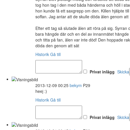
tog hon tag i den med båda händerna och höll i stad
hon kunde få ett saxgrepp om den. Killen hjälpte til
soffan. Jag antar att de skulle döda ålen genom at
Efter ett tag så slutade ålen att röra på sig. Syrran
bara hängde där och en del av innanmätet hängde u
och titta på fan, ålen var inte död! Den hoppade rak
döda den genom att sät
Historik
Gå till
Privat inlägg
Skicka
2013-12-09 00:25
bekym
P29
heej :)
Historik
Gå till
Privat inlägg
Skicka