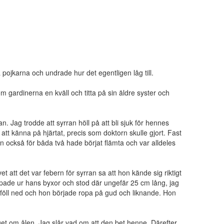
 pojkarna och undrade hur det egentligen låg till.
gardinerna en kväll och titta på sin äldre syster och
. Jag trodde att syrran höll på att bli sjuk för hennes
 att känna på hjärtat, precis som doktorn skulle gjort. Fast
han också för båda två hade börjat flämta och var alldeles
 att det var febern för syrran sa att hon kände sig riktigt
hoppade ur hans byxor och stod där ungefär 25 cm lång, jag
ka föll ned och hon började ropa på gud och liknande. Hon
get om ålen. Jag slår vad om att den bet henne. Därefter