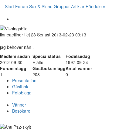
Start
Forum
Sex & Sinne
Grupper
Artiklar
Händelser
linneaellinor
tjej
28
Senast 2013-02-23 09:13
jag behöver nån .
Medlem sedan
Specialstatus
Födelsedag
2012-09-30
Hjälte
1997-09-24
Foruminlägg
Gästboksinlägg
Antal vänner
1
208
0
Presentation
Gästbok
Fotoblogg
Vänner
Besökare