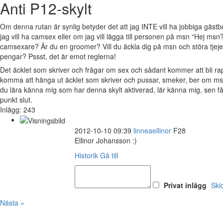
Anti P12-skylt
Om denna rutan är synlig betyder det att jag INTE vill ha jobbiga gäs
jag vill ha camsex eller om jag vill lägga till personen på msn “Hej msn?
camsexare? Är du en groomer? Vill du äckla dig på msn och störa tjejer 
pengar? Pssst, det är emot reglerna!
Det äcklet som skriver och frågar om sex och sådant kommer att bli 
komma att hänga ut äcklet som skriver och pussar, smeker, ber om msn
du lära känna mig som har denna skylt aktiverad, lär känna mig, sen 
punkt slut.
Inlägg: 243
2012-10-10 09:39
linneaellinor
F28
Ellinor Johansson :)
Historik
Gå till
Privat inlägg
Ski
Nästa »